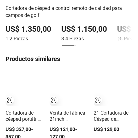
Cortadora de césped a control remoto de calidad para
campos de golf
US$ 1.350,00
US$ 1.150,00
US$ 1
1-2
Piezas
3-4
Piezas
≥5
Pieza
Productos similares
Cortadora de
Venta de fábrica
21 Cortadora de
césped portátil
21inch
Césped de
autopropulsada
cortadoras de
Gasolina
US$ 327,00-
US$ 121,00-
US$ 129,00
de alta eficiencia,
césped de lujo
Autopropulsada
357,00
127,00
equipo premium
autopropulsadas
de 4 Cilindrada 4