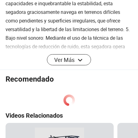
capacidades e inquebrantable la estabilidad, esta
segadora graciosamente navega en terrenos difíciles
como pendientes y superficies irregulares, que ofrece
versatilidad y la libertad de las limitaciones del terreno. 5.
Bajo nivel sonoro: Mediante el uso de la técnica de las
tecnologías de reducción de ruido, esta segadora opera
con un mínimo de sonido, mantener la serenidad de su
Ver Más
entorno y garantizar la coexistencia pacífica con los
vecinos. 6. Ahorro de energía y protección del medio
Recomendado
ambiente: como un pionero en innovación ecológica,
utiliza menos energía y emite menos contaminantes que
los cortacéspedes, la promoción de un planeta más verde
al tiempo que proporciona excelentes resultados. 7.
Videos Relacionados
Seguro y fiable: Diseñado con un amplio conjunto de
características de seguridad, incluyendo los botones de
parada de emergencia y protección de sobrecarga,