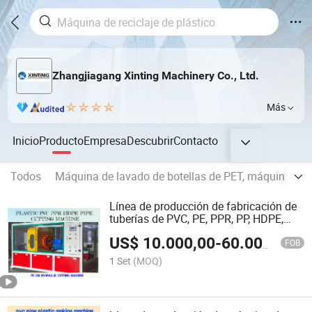
Zhangjiagang Xinting Machinery Co., Ltd.
Más
Inicio
Producto
Empresa
Descubrir
Contacto
Todos
Máquina de lavado de botellas de PET, máquina de re
Línea de producción de fabricación de
tuberías de PVC, PE, PPR, PP, HDPE,
perfil de agua/gas/drenaje, conducto
US$
10.000,00
-
60.000,00
eléctrico con extrusora de un solo
FOB
tornillo de plástico
1 Set
(MOQ)