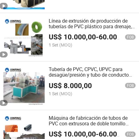
de la máquina / tubería
Línea de extrusión de producción de
tuberías de PVC plástico para drenaje,
alcantarillado, suministro de agua y
US$
10.000,00
-
60.000,00
conductos eléctricos
FOB
1 Set
(MOQ)
Tubería de PVC, CPVC, UPVC para
desagüe/presión y tubo de conducto
eléctrico/cable/tubo corrugado simple
US$
8.000,00
(extrusora y enrollado)
FOB
1 Set
(MOQ)
Máquina de fabricación de tubos de
PVC con extrusora de doble tornillo
para diámetro 16-63mm
US$
10.000,00
-
60.000,00
FOB