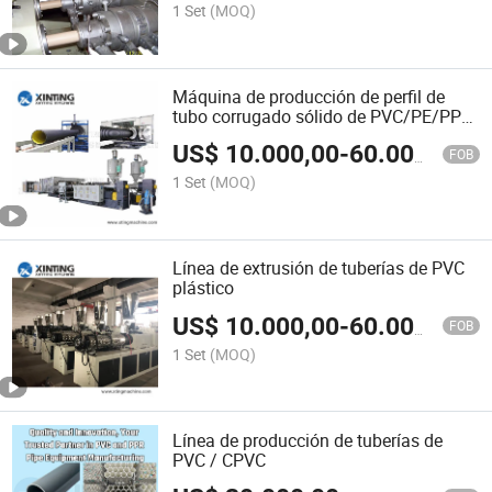
1 Set
(MOQ)
Máquina de producción de perfil de
tubo corrugado sólido de PVC/PE/PPR,
extrusora de doble o simple tornillo
US$
10.000,00
-
60.000,00
para agricultura, agua y electricidad
FOB
1 Set
(MOQ)
Línea de extrusión de tuberías de PVC
plástico
US$
10.000,00
-
60.000,00
FOB
1 Set
(MOQ)
Línea de producción de tuberías de
PVC / CPVC