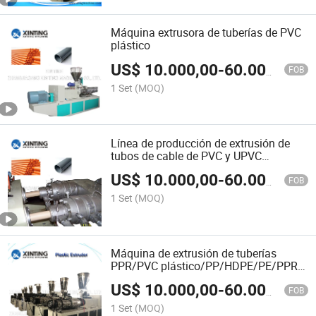
Máquina extrusora de tuberías de PVC
plástico
US$
10.000,00
-
60.000,00
FOB
1 Set
(MOQ)
Línea de producción de extrusión de
tubos de cable de PVC y UPVC
automáticos
US$
10.000,00
-
60.000,00
FOB
1 Set
(MOQ)
Máquina de extrusión de tuberías
PPR/PVC plástico/PP/HDPE/PE/PPR
máquina de extrusión de
US$
10.000,00
-
60.000,00
tuberías/fabricación de tuberías de
FOB
PVC Línea de producción de extrusión
1 Set
(MOQ)