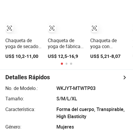
entrenamiento,
personalizada al
de fitness, ropa
sensación nude,
por mayor, otoño
casual de
ropa de
invierno, ajuste
gimnasio
entrenamiento,
ceñido, chaqueta
chándales,
de yoga fitness
chaqueta
gruesa
deportiva
Chaqueta de
Chaqueta de
Chaqueta de
yoga de secado
yoga de fábrica
yoga con
rápido con
al por mayor para
cremallera para
US$ 10,2-11,00
US$ 12,5-16,9
US$ 5,21-8,07
cremallera en
mujer, chaqueta
mujer, resistente,
hilo, chaqueta de
con capucha y
personalizable y
fitness para
cordón, parte
sin restricciones
gimnasio, abrigo
superior slim de
para el gimnasio
Detalles Rápidos
de correr para
fitness deportivo
mujeres
No. de Modelo.:
WKJYT-MTWTP03
Tamaño:
S/M/L/XL
Característica:
Forma del cuerpo, Transpirable,
High Elasticity
Género:
Mujeres