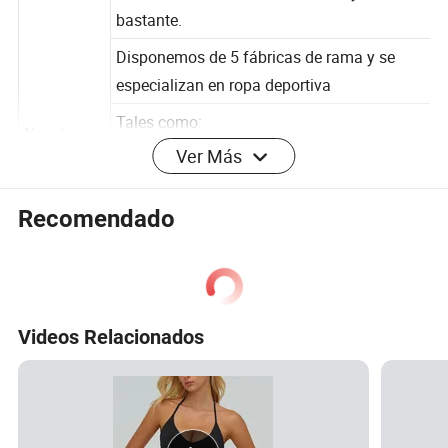
Con la fuerza, con buena calidad y servicio
bastante.
Disponemos de 5 fábricas de rama y se
especializan en ropa deportiva
Tales como:
Ver Más
Nuestra
El desgaste de yoga fitness /ejecutar
ventaja
/uniforme escolar y el desgaste al aire libre
Recomendado
Como el relleno hacia abajo y Chaquetas
Chaquetas /chaquetas de invierno.
Ofrecemos muchas marcas famosas :
Videos Relacionados
Mercado de EE.UU.: Alleson /Willson y
Footlocker/US.POLO /Zumba /Teamwear
Mercado : Australia Kagaroo