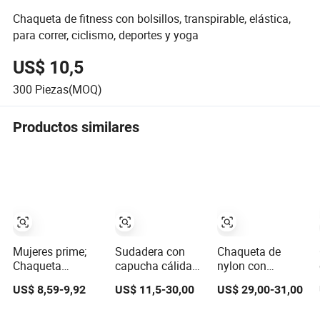
Chaqueta de fitness con bolsillos, transpirable, elástica,
para correr, ciclismo, deportes y yoga
US$ 10,5
300
Piezas(MOQ)
Productos similares
Mujeres prime;
Sudadera con
Chaqueta de
Chaqueta
capucha cálida
nylon con
superior ajustada
forrada de felpa
cremallera
US$ 8,59-9,92
US$ 11,5-30,00
US$ 29,00-31,00
para jogging,
para mujer, moda
dorada de yoga
yoga y
deportiva
adelgazante, ropa