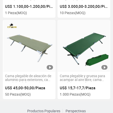
Oriente Medio, estilo simple
gran tamaño
con poste central
US$ 1.100,00-1.200,00/Pieza
US$ 3.000,00-3.200,00/Pieza
1 Pieza
(MOQ)
10 Piezas
(MOQ)
Cama plegable de aleación de
Cama plegable y gruesa para
aluminio para exteriores, cama
acampar al aire libre, cama
portátil multifuncional
portátil acompañante
US$ 45,00-50,00/Pieza
US$ 15,7-17,7/Pieza
50 Piezas
(MOQ)
1.000 Piezas
(MOQ)
Productos Populares
Perspectivas