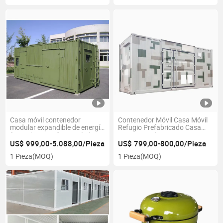
Casa móvil contenedor
Contenedor Móvil Casa Móvil
modular expandible de energía
Refugio Prefabricado Casa
fotovoltaica, refugio móvil,
Estructura de Acero
casa prefabricada, estructura
US$ 999,00-5.088,00/Pieza
US$ 799,00-800,00/Pieza
de acero, casa contenedor
1 Pieza
(MOQ)
1 Pieza
(MOQ)
verde