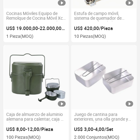
Cocinas Móviles Equipo de
Estufa de campo móvil,
Remolque de Cocina Móvil Xc-
sistema de quemador de
250 Remolque de Cocina de
cocina, estufa móvil
Campo
US$ 19.000,00-22.000,00/Pieza
US$ 420,00/Pieza
1 Pieza
(MOQ)
10 Piezas
(MOQ)
Caja de almuerzo de aluminio
Juego de cantina para
alemana para calentar, caja de
exteriores, una olla grande y
almuerzo para viajar, caja de
una pequeña
almuerzo para acampar
US$ 8,00-12,00/Pieza
US$ 3,00-4,00/Set
100 Piezas
(MOQ)
2.000 Conjuntos
(MOQ)