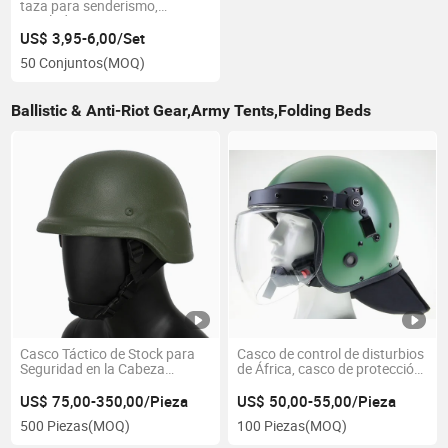
taza para senderismo,
escalada
US$ 3,95-6,00/Set
50 Conjuntos
(MOQ)
Ballistic & Anti-Riot Gear,Army Tents,Folding Beds
Casco Táctico de Stock para
Casco de control de disturbios
Seguridad en la Cabeza
de África, casco de protección
Equipo Táctico
anti disturbios
US$ 75,00-350,00/Pieza
US$ 50,00-55,00/Pieza
500 Piezas
(MOQ)
100 Piezas
(MOQ)