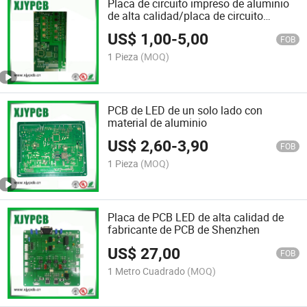
Placa de circuito impreso de aluminio
de alta calidad/placa de circuito
impreso LED/placa de circuito impreso
US$
1,00
-
5,00
Mc fabricada en China
FOB
1 Pieza
(MOQ)
PCB de LED de un solo lado con
material de aluminio
US$
2,60
-
3,90
FOB
1 Pieza
(MOQ)
Placa de PCB LED de alta calidad de
fabricante de PCB de Shenzhen
US$
27,00
FOB
1 Metro Cuadrado
(MOQ)