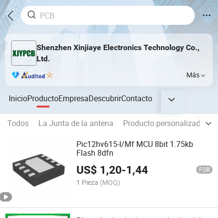
Shenzhen Xinjiaye Electronics Technology Co.,
Ltd.
Más
Inicio
Producto
Empresa
Descubrir
Contacto
Todos
La Junta de la antena
Producto personalizado
Pic12hv615-I/Mf MCU 8bit 1.75kb
Flash 8dfn
US$
1,20
-
1,44
FOB
1 Pieza
(MOQ)