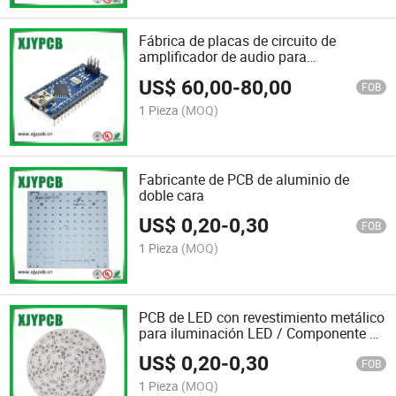
Fábrica de placas de circuito de
amplificador de audio para
automóviles de alta calidad
US$
60,00
-
80,00
FOB
1 Pieza
(MOQ)
Fabricante de PCB de aluminio de
doble cara
US$
0,20
-
0,30
FOB
1 Pieza
(MOQ)
PCB de LED con revestimiento metálico
para iluminación LED / Componente de
PCB
US$
0,20
-
0,30
FOB
1 Pieza
(MOQ)