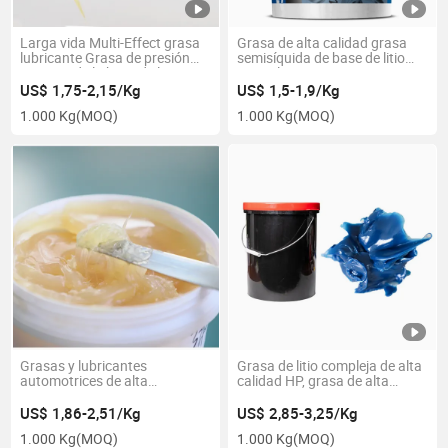
Larga vida Multi-Effect grasa
Grasa de alta calidad grasa
lubricante Grasa de presión
semisíquida de base de litio
extrema de la base de litio
para altas temperaturas
para cojinetes y engranaje
Engranaje recto resistente al
US$ 1,75-2,15/Kg
US$ 1,5-1,9/Kg
desgaste
1.000 Kg
(MOQ)
1.000 Kg
(MOQ)
Grasas y lubricantes
Grasa de litio compleja de alta
automotrices de alta
calidad HP, grasa de alta
temperatura para
temperatura para maquinaria
rodamientos
industrial, grasa para
US$ 1,86-2,51/Kg
US$ 2,85-3,25/Kg
rodamientos
1.000 Kg
(MOQ)
1.000 Kg
(MOQ)