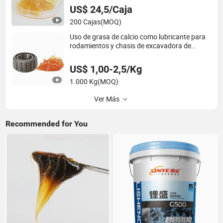
grasa amarilla de alta temperatura
US$ 24,5/Caja
multipropósito
200 Cajas
(MOQ)
Uso de grasa de calcio como lubricante para
rodamientos y chasis de excavadora de
ventilador eléctrico, motor eléctrico, bomba
eléctrica, grasa en envase de lata de acero
US$ 1,00-2,5/Kg
1.000 Kg
(MOQ)
Ver Más
Recommended for You