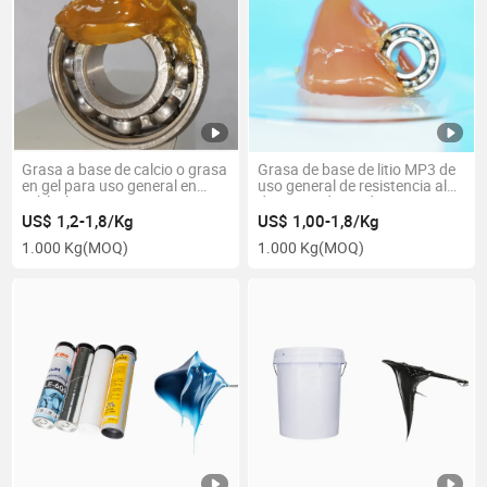
Grasa a base de calcio o grasa
Grasa de base de litio MP3 de
en gel para uso general en
uso general de resistencia al
vehículos automotrices y en
desgaste de grado superior
maquinaria industrial
Para lubricante para
US$ 1,2-1,8/Kg
US$ 1,00-1,8/Kg
maquinaria de minería litio de
1.000 Kg
(MOQ)
1.000 Kg
(MOQ)
alta temperatura resistente al
desgaste de alta calidad
Grasa