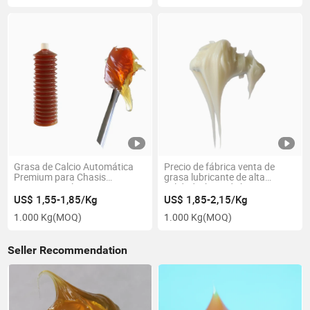
Grasa de Calcio Automática
Precio de fábrica venta de
Premium para Chasis
grasa lubricante de alta
Automotriz Nlgi MP3
calidad a base de bario para
molino de acero, maquinaria
US$ 1,55-1,85/Kg
US$ 1,85-2,15/Kg
de equipo a prueba de agua,
1.000 Kg
(MOQ)
1.000 Kg
(MOQ)
grasa compleja a base de
bario
Seller Recommendation