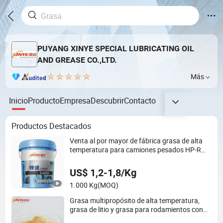
PUYANG XINYE SPECIAL LUBRICATING OIL
AND GREASE CO.,LTD.
Más
Inicio
Producto
Empresa
Descubrir
Contacto
Productos Destacados
Venta al por mayor de fábrica grasa de alta
temperatura para camiones pesados HP-R
grasa de litio lubricante para rodamientos
multipropósito MP3 lubricante de litio azul de
US$ 1,2-1,8/Kg
alta temperatura
1.000 Kg
(MOQ)
Grasa multipropósito de alta temperatura,
grasa de litio y grasa para rodamientos con
buena resistencia a la presión y al desgaste,