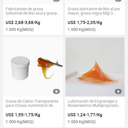
Fabricantes de grasa
Grasa lubricante de litio al por
industrial de litio azul y grasa
mayor, grasa negra Nlgl 3
de alta temperatura para
grasa de base de litio con
rodamientos
disulfuro de molibdeno
US$ 2,68-3,68/Kg
US$ 1,75-2,35/Kg
1.000 Kg
(MOQ)
1.000 Kg
(MOQ)
Grasa de Calcio Transparente
Lubricación de Engranajes y
para Chasis Automotriz de
Rodamientos Multipropósito
Alta Temperatura Amarilla
MP3 Grasa Lubricante de
MP3 Grasa Lubricante
Base de Calcio Anhidro
US$ 1,55-1,75/Kg
US$ 1,24-1,77/Kg
Amarillo
1.000 Kg
(MOQ)
1.000 Kg
(MOQ)