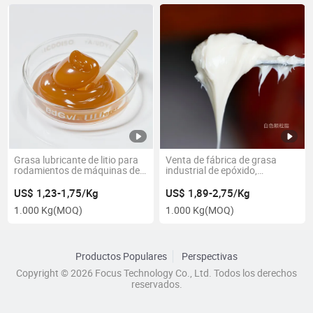
Grasa lubricante de litio para
Venta de fábrica de grasa
rodamientos de máquinas de
industrial de epóxido,
fabricación, grasa de calcio,
lubricante de litio blanco y
color amarillo industrial, grasa
grasa para rodamientos de
US$ 1,23-1,75/Kg
US$ 1,89-2,75/Kg
de alta temperatura
alta temperatura
1.000 Kg
(MOQ)
1.000 Kg
(MOQ)
Productos Populares
Perspectivas
Copyright © 2026 Focus Technology Co., Ltd. Todos los derechos
reservados.