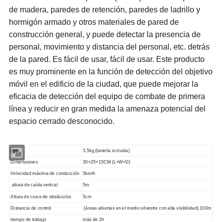
de madera, paredes de retención, paredes de ladrillo y
hormigón armado y otros materiales de pared de
construcción general, y puede detectar la presencia de
personal, movimiento y distancia del personal, etc. detrás
de la pared. Es fácil de usar, fácil de usar. Este producto
es muy prominente en la función de detección del objetivo
móvil en el edificio de la ciudad, que puede mejorar la
eficacia de detección del equipo de combate de primera
línea y reducir en gran medida la amenaza potencial del
espacio cerrado desconocido.
peso:
3,5kg (batería incluida)
Dimensiones
30×
25
×
15CM
(L×W×D)
Velocidad máxima de conducción
5km/h
altura de caída vertical
5m
Altura de cruce de obstáculos
5cm
Distancia de control
(
áreas abiertas
en el medio silvestre con
alta visibilidad)
100m
tiempo de trabajo
más de 2h