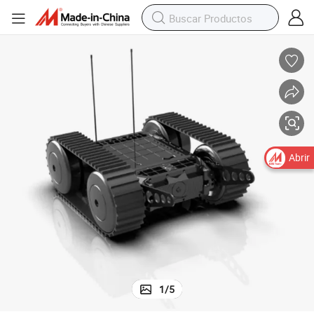
Abrir
1
/
5