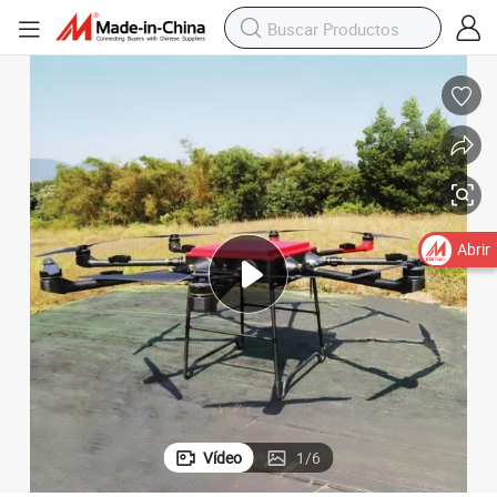
Abrir
Vídeo
1
/
6