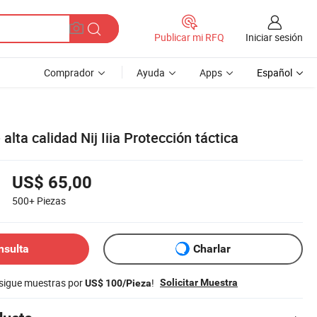
Iniciar sesión
Publicar mi RFQ
Comprador
Ayuda
Apps
Español
alta calidad Nij Iiia Protección táctica
US$ 65,00
500+
Piezas
nsulta
Charlar
nsigue muestras por
!
Solicitar Muestra
US$ 100/Pieza