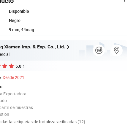
ducto
Disponible
Negro
9 mm, 44mag
g Xiamen Imp. & Exp. Co., Ltd.
rcial
5.0
e
Desde 2021
do
ia Exportadora
tado
partir de muestras
estión
odas las etiquetas de fortaleza verificadas (12)