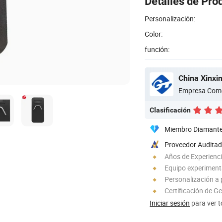
Detalles de Pro
Personalización:
Color:
función:
China Xinxin
Empresa Come
Clasificación
Miembro Diamant
Proveedor Audita
Años de Experienc
Equipo experimen
Personalización a 
Certificación de G
Iniciar sesión
para ver t