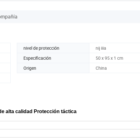
Compañía
nivel de protección
nij iiia
Especificación
50 x 95 x 1 cm
Origen
China
 alta calidad Protección táctica