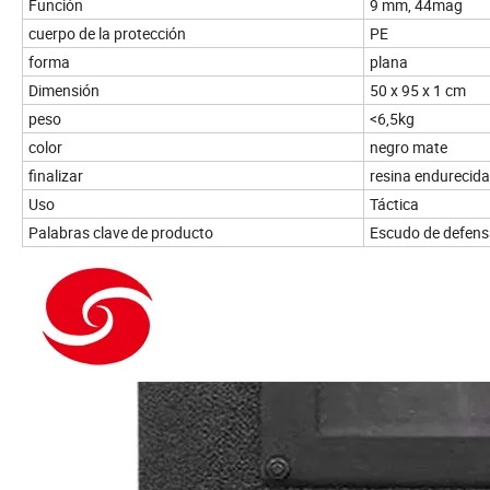
Función
9 mm, 44mag
cuerpo de la protección
PE
forma
plana
Dimensión
50 x 95 x 1 cm
peso
<6,5kg
color
negro mate
finalizar
resina endurecida
Uso
Táctica
Palabras clave de producto
Escudo de defensa