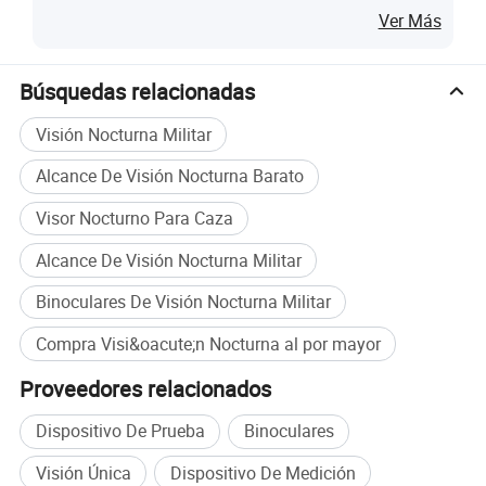
+óptica todo en vidrio con revestimiento múltiple,
Ver Más
resolución superior
+iluminador de infrarrojos de gran angular,visualización
Búsquedas relacionadas
de largo alcance
Visión Nocturna Militar
+lentes opcionales disponibles de 3x, 5x y 7x
+impermeable resistente al tiempo y a la niebla
Alcance De Visión Nocturna Barato
+Garantía limitada de un año
Visor Nocturno Para Caza
Atributos de rendimiento
Alcance De Visión Nocturna Militar
Binoculares De Visión Nocturna Militar
IIT
2+/Euro Gen3
Ampliación
1
Compra Visi&oacute;n Nocturna al por mayor
Campo de visión angular, grado
40±2
Proveedores relacionados
Alcance focal, m
0,25÷∞
Ajuste de dioptrías
±5
Dispositivo De Prueba
Binoculares
Resolución, lp/mm mín.- máx
48-58 / 57-64
Visión Única
Dispositivo De Medición