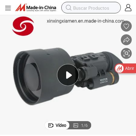
Abrir
Vídeo
1
/
6