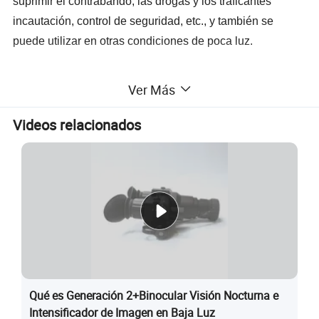
suprimir el contrabando, las drogas y los traficantes
incautación, control de seguridad, etc., y también se
puede utilizar en otras condiciones de poca luz.
Aplicación
Ver Más
+ aplicación de la ley
Videos relacionados
+ Vigilancia nocturna / defensa marítima
+ Patrulla / Rescate / Búsqueda
Características
+sistema de gafas compacto y resistente de tamaño
pequeño
+Multi-uso: De mano, montado en la cabeza o montado
en casco
Qué es Generación 2+Binocular Visión Nocturna e
+cómodo, con arnés plegable, fiable y.
Intensificador de Imagen en Baja Luz