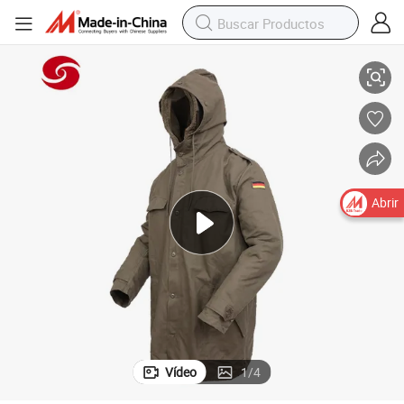
Chaqueta Parka de Algodón de Invierno Combat para Hombre
Abrir
Vídeo
1
/
4