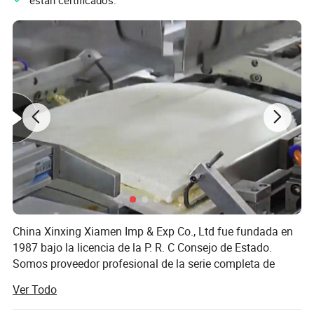
China Xinxing Xiamen Imp & Exp Co., Ltd fue fundada en
Chaqueta:
1987 bajo la licencia de la P. R. C Consejo de Estado.
1. Windproof, mantener el calor
Somos proveedor profesional de la serie completa de
2. Aislados en el botón de camisa desmontable para
material militar y logística de equipos para más de 30
el desgaste de clima frío
Ver Todo
años. Como miembros de China Xinxing Corp., no sólo
3. Cadena ajustable en cintura y hem
tenemos nuestra propia fábrica de prendas militares, pero