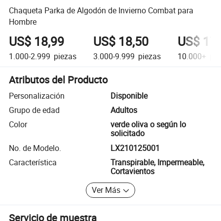
Chaqueta Parka de Algodón de Invierno Combat para
Hombre
US$ 18,99
US$ 18,50
US$ 17,
1.000-2.999
piezas
3.000-9.999
piezas
10.000+
pie
Atributos del Producto
Personalización
Disponible
Grupo de edad
Adultos
Color
verde oliva o según lo
solicitado
No. de Modelo.
LX210125001
Característica
Transpirable, Impermeable,
Cortavientos
Ver Más
Servicio de muestra