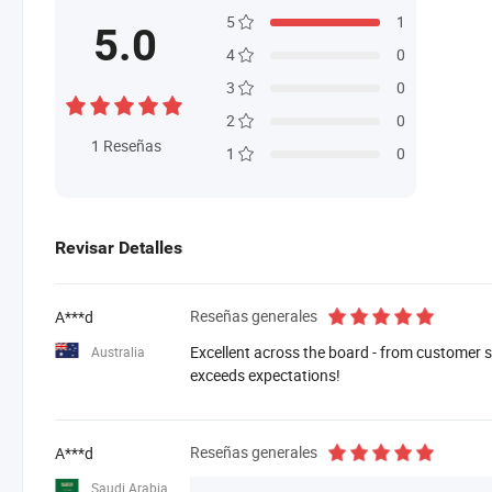
5
1
5.0
4
0
3
0
2
0
1
Reseñas
1
0
Revisar Detalles
Reseñas generales
A***d
Excellent across the board - from customer se
Australia
exceeds expectations!
Reseñas generales
A***d
Saudi Arabia