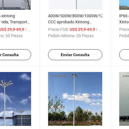
s xintong
400W/500W/800W/1000W/1200W/1500W/
IP66 
 tela; Transporte
CCC aprobado Xintong
Xinto
evación Polo de
Embalaje por Cloth;
camió
/ Pieza
Precio FOB:
/ Pieza
Preci
US$ 29,9-69,9
US$ 29,9-69,9
a luz con
Transporte camión Estadio
másti
mo:
50 Piezas
Pedido Mínimo:
50 Piezas
Pedid
Polo Luz
r Consulta
Enviar Consulta