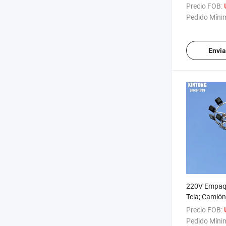
camiones Luz
Precio FOB:
cuadrado
Pedido Míni
Envia
220V Empaqu
Tela; Camió
Poste de Luz
Precio FOB:
Mast con R
Pedido Míni