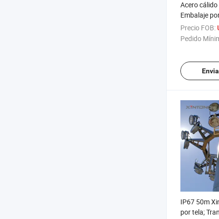
Acero cálido
Embalaje por
camión exteri
Precio FOB:
mástil alto
Pedido Míni
Envia
IP67 50m Xi
por tela; Tra