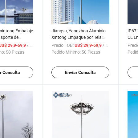
 xintong Embalaje
Jiangsu, Yangzhou Aluminio
IP67 
nsporte de
Xintong Empaque por Tela;
CE Em
minación exterior
Envío Camión Lámpara Alta
de tr
/ Pieza
Precio FOB:
/ Pieza
Preci
US$ 29,9-69,9
US$ 29,9-69,9
Mastil Luz
de má
mo:
50 Piezas
Pedido Mínimo:
50 Piezas
Pedid
r Consulta
Enviar Consulta