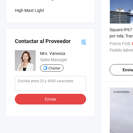
High Mast Light
Square IP67
por tela; Tra
Contactar al Proveedor
camiones Ilu
Precio FOB:
Alta mástil
Pedido Míni
Mrs. Vanessa
Sales Manager
Charlar
Envia
Enviar