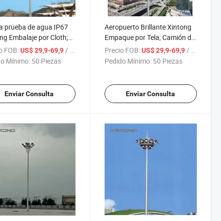
2000W
a prueba de agua IP67
Aeropuerto Brillante Xintong
ng Embalaje por Cloth;
Empaque por Tela; Camión de
n de transporte de alta
Carga 30m Luz de Alto Mástil
o FOB:
/ Pieza
Precio FOB:
/ Pieza
US$ 29,9-69,9
US$ 29,9-69,9
l
de Estadio
o Mínimo:
50 Piezas
Pedido Mínimo:
50 Piezas
Enviar Consulta
Enviar Consulta