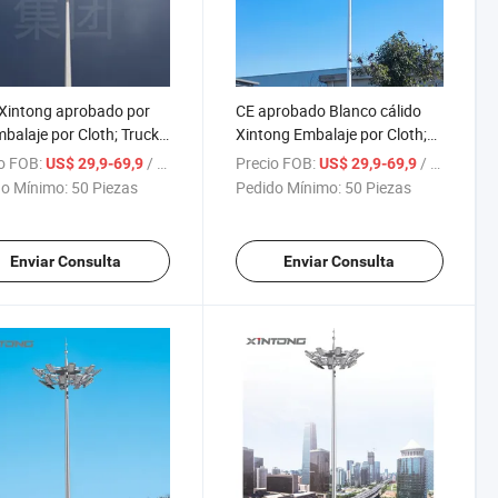
Xintong aprobado por
CE aprobado Blanco cálido
balaje por Cloth; Truck
Xintong Embalaje por Cloth;
ansporte LED de alta luz
Transporte camión Estadio
o FOB:
/ Pieza
Precio FOB:
/ Pieza
US$ 29,9-69,9
US$ 29,9-69,9
stil
Torre Luz
o Mínimo:
50 Piezas
Pedido Mínimo:
50 Piezas
Enviar Consulta
Enviar Consulta