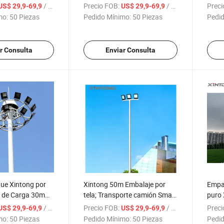
 para mástil alto
Envío Luz de Alto Mástil
depor
/ Pieza
Precio FOB:
/ Pieza
Preci
US$ 29,9-69,9
US$ 29,9-69,9
Galvanizada
imper
mo:
50 Piezas
Pedido Mínimo:
50 Piezas
Pedid
poten
r Consulta
Enviar Consulta
e Xintong por
Xintong 50m Embalaje por
Empaq
n de Carga 30m
tela; Transporte camión Smart
puro 
 de Estadio Alta
Polo Precio mástil alto
de en
/ Pieza
Precio FOB:
/ Pieza
Preci
US$ 29,9-69,9
US$ 29,9-69,9
oHS
depor
mo:
50 Piezas
Pedido Mínimo:
50 Piezas
Pedid