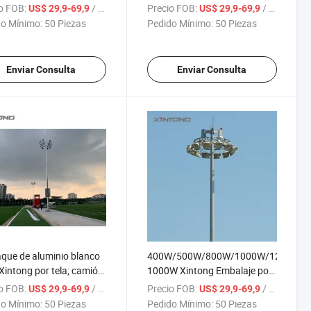
tes en estadio,
alto LED para campo de
o FOB:
/ Pieza
Precio FOB:
/ Pieza
US$ 29,9-69,9
US$ 29,9-69,9
meable y de alta
fútbol
o Mínimo:
50 Piezas
Pedido Mínimo:
50 Piezas
cia
Enviar Consulta
Enviar Consulta
ue de aluminio blanco
400W/500W/800W/1000W/1200W/1
Xintong por tela; camión
1000W Xintong Embalaje por
vío inundado para luz
tela; Transporte Polo Alto
o FOB:
/ Pieza
Precio FOB:
/ Pieza
US$ 29,9-69,9
US$ 29,9-69,9
tiva
mástil Luz
o Mínimo:
50 Piezas
Pedido Mínimo:
50 Piezas