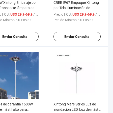
W Xintong Embalaje por
CREE IP67 Empaque Xintong
 Transporte lámpara de
por Tela; Iluminación de
n de mástil alto con
Camiones de Carga Luz de
o FOB:
/ Pieza
Precio FOB:
/ Pieza
US$ 29,9-69,9
US$ 29,9-69,9
Alto Poste
o Mínimo:
50 Piezas
Pedido Mínimo:
50 Piezas
Enviar Consulta
Enviar Consulta
s de garantía 1500W
Xintong Mars Series Luz de
e mástil alto para
inundación LED, Luz de mástil