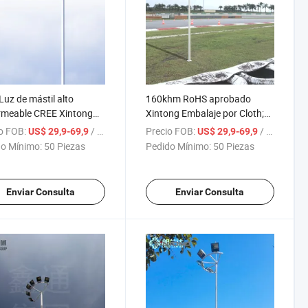
Luz de mástil alto
160khm RoHS aprobado
rmeable CREE Xintong
Xintong Embalaje por Cloth;
uetada en tela;
Transporte camión LED Calle
o FOB:
/ Pieza
Precio FOB:
/ Pieza
US$ 29,9-69,9
US$ 29,9-69,9
nación de camiones de
Luz Alta mástil
o Mínimo:
50 Piezas
Pedido Mínimo:
50 Piezas
Enviar Consulta
Enviar Consulta