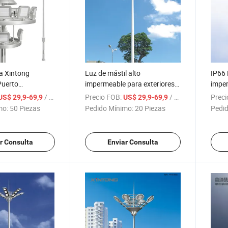
a Xintong
Luz de mástil alto
IP66 
Puerto
impermeable para exteriores
impe
de túnel LED
LED de inundación Xintong
empaq
/ Pieza
Precio FOB:
/ Pieza
Preci
US$ 29,9-69,9
US$ 29,9-69,9
de mástil alto Luz
para aeropuerto y estadio
ilumi
mo:
50 Piezas
Pedido Mínimo:
20 Piezas
Pedid
ón
envío
r Consulta
Enviar Consulta