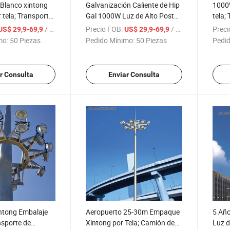
 Blanco xintong
Galvanización Caliente de Hip
1000
 tela; Transporte
Gal 1000W Luz de Alto Poste
tela;
or ligero de
LED Xintong
camió
/ Pieza
Precio FOB:
/ Pieza
Preci
US$ 29,9-69,9
US$ 29,9-69,9
CCC
mo:
50 Piezas
Pedido Mínimo:
50 Piezas
Pedid
r Consulta
Enviar Consulta
ntong Embalaje
Aeropuerto 25-30m Empaque
5 Año
nsporte de
Xintong por Tela; Camión de
Luz d