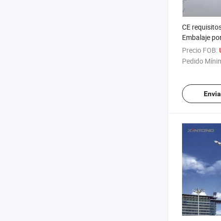
CE requisito
Embalaje por
camión de el
Precio FOB:
mástil de alt
Pedido Míni
Envia