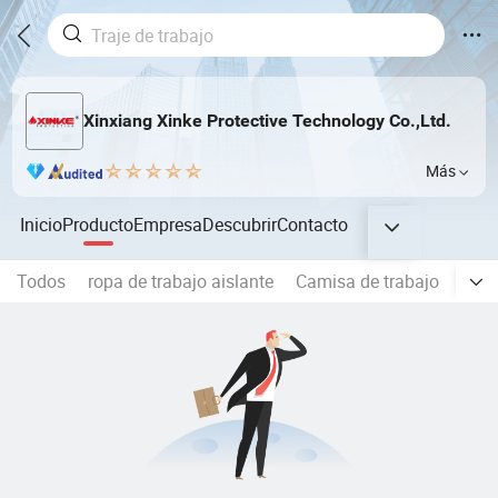
Xinxiang Xinke Protective Technology Co.,Ltd.
Más
Inicio
Producto
Empresa
Descubrir
Contacto
Todos
ropa de trabajo aislante
Camisa de trabajo
Pant