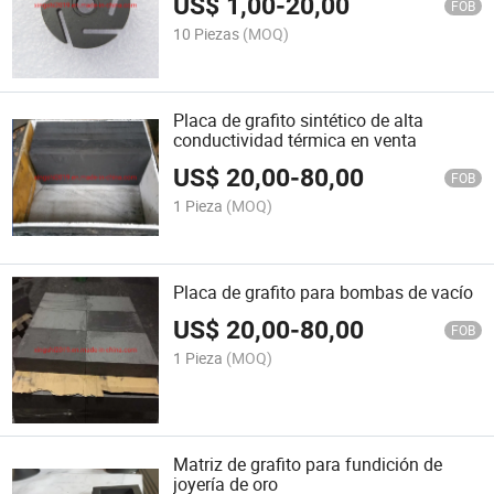
US$
1,00
-
20,00
FOB
10 Piezas
(MOQ)
Placa de grafito sintético de alta
conductividad térmica en venta
US$
20,00
-
80,00
FOB
1 Pieza
(MOQ)
Placa de grafito para bombas de vacío
US$
20,00
-
80,00
FOB
1 Pieza
(MOQ)
Matriz de grafito para fundición de
joyería de oro