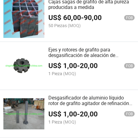
Cajas sagas de grafito de alta pureza
producidas a medida
US$
60,00
-
90,00
FOB
50 Piezas
(MOQ)
Ejes y rotores de grafito para
desgasificación de aleación de
aluminio
US$
1,00
-
20,00
FOB
1 Pieza
(MOQ)
Desgasificador de aluminio líquido
rotor de grafito agitador de refinación
de aluminio líquido
US$
1,00
-
20,00
FOB
1 Pieza
(MOQ)