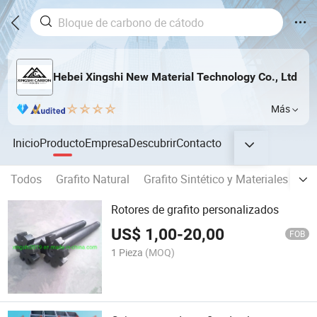
Hebei Xingshi New Material Technology Co., Ltd
Más
Inicio
Producto
Empresa
Descubrir
Contacto
Todos
Grafito Natural
Grafito Sintético y Materiales de 
Rotores de grafito personalizados
US$
1,00
-
20,00
FOB
1 Pieza
(MOQ)