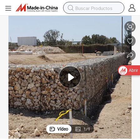
construcción
Colchonetas de gaviones dobles retorcidos versátiles para paisajismo y 
Abrir
Vídeo
1
/
1