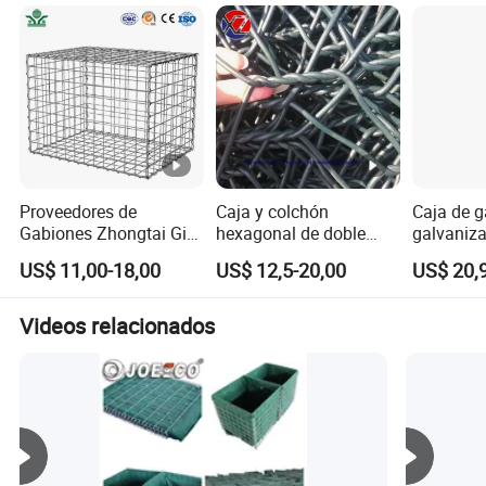
Proveedores de
Caja y colchón
Caja de 
Gabiones Zhongtai Gi
hexagonal de doble
galvaniza
Caja de Gabiones de
torsión galvanizado
de alta c
US$ 11,00-18,00
US$ 12,5-20,00
US$ 20,
China Gabión Soldado
pesado
competiti
1X0.5X0.5m 3.5-4.5mm
Calibre de Alambre
Videos relacionados
Cajas Galvanizadas
para Piedras