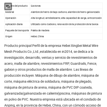
Nombre del producto
Gaviones
Material
Alambre de hierro de bajo carbono, alambre de hierro galvanizado
Operación
Alta longitud, antideslizante, alta capacidad de carga, anticorrosión
Aplicación diaria
Utilizado como Gabions, renovación de la protección de la banca
Paquete de transporte
Paleta de madera
Origen
Hebei, China
Producto principal Perfil de la empresa Hebei Xingbei Metal Wire
Mesh Products Co.,Ltd.,establecida en in2014, se dedica a la
investigación, desarrollo, ventas y servicio de revestimientos de
acero, malla de alambre, revestimientos FRP, Guardrails, Fence,
gabion y otros productos de malla de alambre. Las líneas de
producción incluyen: Máquina de dibujo de alambre, máquina de
corte, máquina eléctrica de soldadura, máquina de plegado,
máquina de pintura de arena, máquina de PVC DIP coateda,
galvanizada(galvanizada en caliente)piscina, máquinas de pintura
en polvo de PVC. Nuestra empresa está ubicada en el condado de
Anping, en la provincia de Hebei, China, con un cómodo acceso de