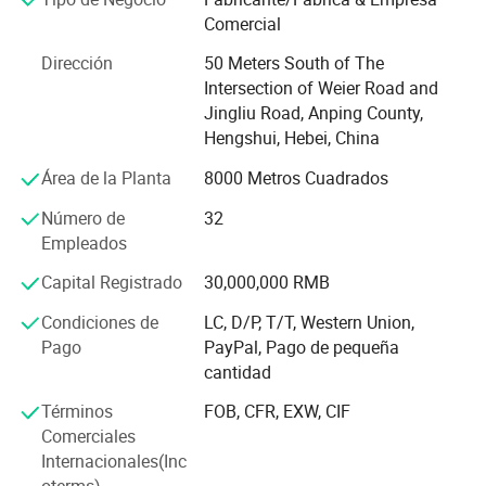
Comercial
polvo de PVC. Nuestra empresa se encuentra en Anping
County, la provincia de Hebei, China, con un transporte
Dirección
50 Meters South of The
conveniente acceso. Los productos Xingbei son
Intersection of Weier Road and
ampliamente utilizados en diversos lugares, puede
Jingliu Road, Anping County,
satisfacer mejor las necesidades de clientes en términos
Hengshui, Hebei, China
de calidad, seguridad, la belleza y conveniente la
instalación.
Área de la Planta
8000 Metros Cuadrados
Xingbei abriga la esperanza de establecer a largo plazo
Número de
32
buenas relaciones comerciales con clientes de todo el
Empleados
mundo sobre la base de sincera y beneficio mutuo. Nos
Capital Registrado
30,000,000 RMB
complace colaborar con ustedes y por último le traen los
satisfechos de los productos. Esperamos su consulta de
Condiciones de
LC, D/P, T/T, Western Union,
todo el mundo.
Pago
PayPal, Pago de pequeña
cantidad
Términos
FOB, CFR, EXW, CIF
Comerciales
Internacionales(Inc