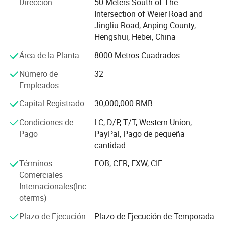
Dirección
50 Meters South of The
conveniente acceso. Los productos Xingbei son
Intersection of Weier Road and
ampliamente utilizados en diversos lugares, puede
Jingliu Road, Anping County,
satisfacer mejor las necesidades de clientes en términos
Hengshui, Hebei, China
de calidad, seguridad, la belleza y conveniente la
instalación.
Área de la Planta
8000 Metros Cuadrados
Xingbei abriga la esperanza de establecer a largo plazo
Número de
32
buenas relaciones comerciales con clientes de todo el
Empleados
mundo sobre la base de sincera y beneficio mutuo. Nos
Capital Registrado
30,000,000 RMB
complace colaborar con ustedes y por último le traen los
satisfechos de los productos. Esperamos su consulta de
Condiciones de
LC, D/P, T/T, Western Union,
todo el mundo.
Pago
PayPal, Pago de pequeña
cantidad
Términos
FOB, CFR, EXW, CIF
Comerciales
Internacionales(Inc
oterms)
Plazo de Ejecución
Plazo de Ejecución de Temporada