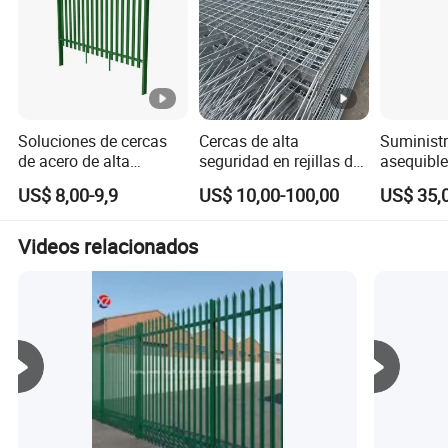
Soluciones de cercas
Cercas de alta
Suministr
de acero de alta
seguridad en rejillas de
asequible
seguridad, acero
acero de Tech Shine
aluminio 
US$ 8,00-9,9
US$ 10,00-100,00
US$ 35,
galvanizado de alta
Grating (TSG)
seguridad
resistencia, acero
cercado d
galvanizado asequible
forjado, 
Videos relacionados
con perfiles anti
galvaniza
escalada, diseño de
cerca de 
hierro forjado, elija
corrugado
cerca palisade
privacida
jardín