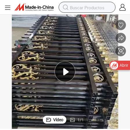
erca de Jardín
Fábrica Outlet Barandilla Ajustada Alta Seguridad Cerca de Acero para C
Abrir
Vídeo
1
/
1