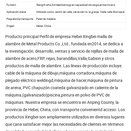
Función
Stength alta,Antideslizante,gran capacidad de carga,anticorrosivo
Aplicación diaria
Utilizado como Jardín de valla, cerca del río, la granja ,Valla valla Municipal
Paquete de transporte
Palet de madera
Origen
Hebei, China
Producto principal Perfil de empresa Hebei Xingbei malla de
alambre de Metal Products Co.,Ltd., fundada en2014, se dedica a
la investigación, desarrollo, ventas y servicio de rejillas de malla de
alambre de acero,FRP, rejas, barandillas,Valla,Gabion y otros
productos de malla de alambre. Las líneas de producción incluye:
cable de la máquina de dibujo,máquina cortadora,máquina de
plegado eléctrico weldingd,máquina de hacer,máquina de pintura
de arena, PVC chapuzón coateda galvanizado en caliente de la
máquina,(galvanizado)piscina,pintura en polvo de PVC de
máquinas. Nuestra empresa se encuentra en Anping County, la
provincia de Hebei, China, con transporte convenientd acceso. Los
productos Xingbei son ampliamente utilizados en diversos lugares
que cana satisfacer mejor las necesidades de clientes en términos