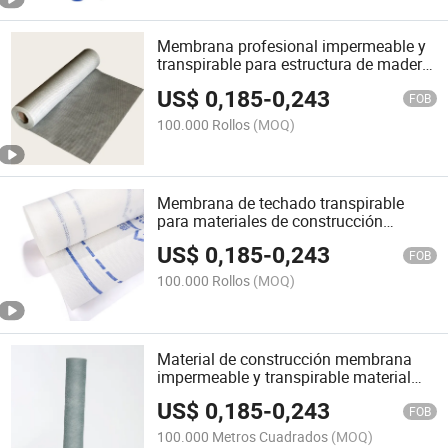
Membrana profesional impermeable y
transpirable para estructura de madera
TUV
US$
0,185
-
0,243
FOB
100.000 Rollos
(MOQ)
Membrana de techado transpirable
para materiales de construcción
envoltura de casa
US$
0,185
-
0,243
FOB
100.000 Rollos
(MOQ)
Material de construcción membrana
impermeable y transpirable material
base para techos envoltura para casas
US$
0,185
-
0,243
FOB
100.000 Metros Cuadrados
(MOQ)