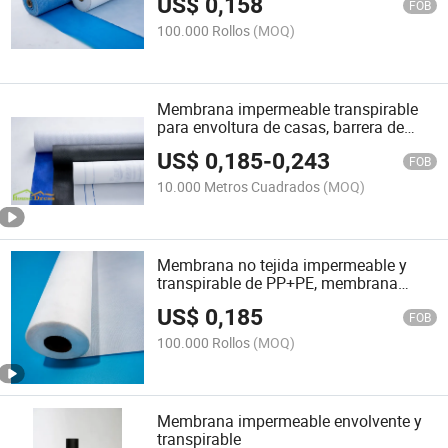
US$
0,158
FOB
100.000 Rollos
(MOQ)
Membrana impermeable transpirable
para envoltura de casas, barrera de
vapor, venta al por mayor de
US$
0,185
-
0,243
membrana impermeable
FOB
10.000 Metros Cuadrados
(MOQ)
Membrana no tejida impermeable y
transpirable de PP+PE, membrana
similar a Tyvek
US$
0,185
FOB
100.000 Rollos
(MOQ)
Membrana impermeable envolvente y
transpirable