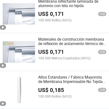
Membrana reflectante laminada de
aluminio con tela no tejida
US$
0,171
FOB
100.000 Rollos
(MOQ)
Materiales de construcción membrana
de reflexión de aislamiento térmico de
doble cara
US$
0,171
FOB
100.000 Metros Cuadrados
(MOQ)
Altos Estándares / Fábrica Mayorista
de Membrana Impermeable No Tejida
PP+PE para Revestimiento de Techo en
US$
0,185
Construcción
FOB
100.000 Rollos
(MOQ)