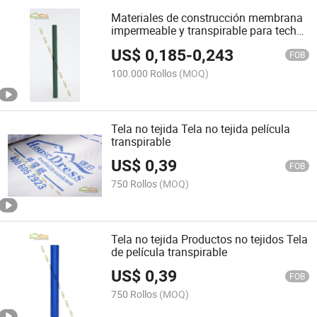
Materiales de construcción membrana
impermeable y transpirable para techos
envoltura de casa
US$
0,185
-
0,243
FOB
100.000 Rollos
(MOQ)
Tela no tejida Tela no tejida película
transpirable
US$
0,39
FOB
750 Rollos
(MOQ)
Tela no tejida Productos no tejidos Tela
de película transpirable
US$
0,39
FOB
750 Rollos
(MOQ)