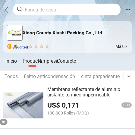
Xiong County Xiashi Packing Co., Ltd.
Más
Inicio
Producto
Empresa
Contacto
Todos
fieltro anticondensación
cinta parpadeante
teji
Membrana reflectante de aluminio
aislante térmico impermeable
US$
0,171
FOB
100.000 Rollos
(MOQ)