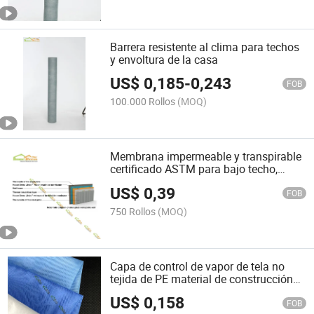
Barrera resistente al clima para techos
y envoltura de la casa
US$
0,185
-
0,243
FOB
100.000 Rollos
(MOQ)
Membrana impermeable y transpirable
certificado ASTM para bajo techo,
fieltro para techos, envoltura para
US$
0,39
casas
FOB
750 Rollos
(MOQ)
Capa de control de vapor de tela no
tejida de PE material de construcción
barrera de vapor
US$
0,158
FOB