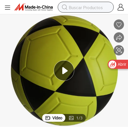
Abrir
Vídeo
1
/
3