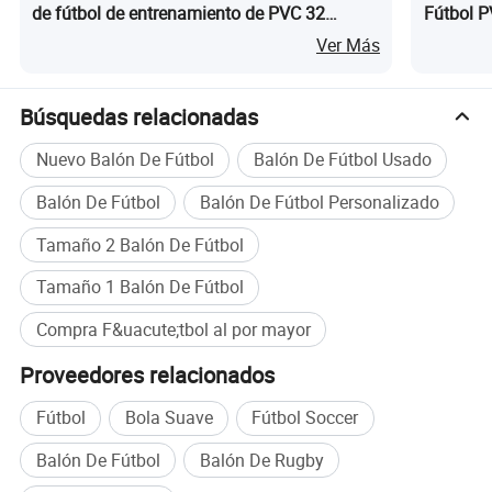
de fútbol de entrenamiento de PVC 32
Fútbol P
Tamaño del panel 5 Balón de fútbol, balón
Balón Pe
Ver Más
de fútbol recreativo cosido a máquina
Fútbol d
Búsquedas relacionadas
Nuevo Balón De Fútbol
Balón De Fútbol Usado
Balón De Fútbol
Balón De Fútbol Personalizado
Tamaño 2 Balón De Fútbol
Tamaño 1 Balón De Fútbol
Compra F&uacute;tbol al por mayor
Proveedores relacionados
Gráfico de tamaños
Fútbol
Bola Suave
Fútbol Soccer
Balón De Fútbol
Balón De Rugby
sage
Chica, Niño, Adulto, todos