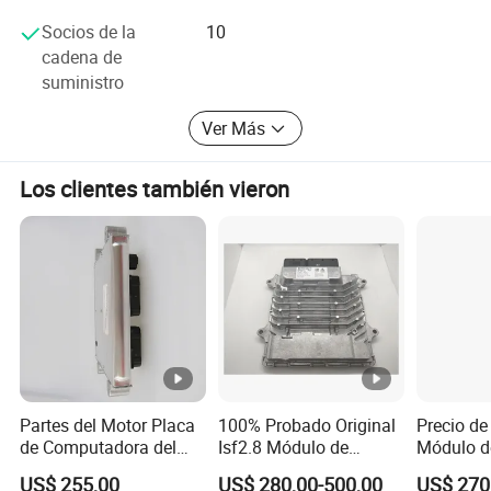
Socios de la
10
* Bombas de inyección de combustible
cadena de
* Bombas diesel
suministro
* inyectores de combustible
Ver Más
* Boquillas de combustible
Los clientes también vieron
Marcas soportadas:
Cummins- Komatsu-CAT-Volvo-Bosch-Denso-Delphi-
Continental-Holset
alcance global:
Servimos a clientes en mercados internacionales clave:
* Asia: Corea del Sur, Japón, India, Indonesia, Malasia,
Singapur, Tailandia, Vietnam;
Partes del Motor Placa
100% Probado Original
Precio de
de Computadora del
Isf2.8 Módulo de
Módulo d
* cinco países de Asia Central: Kazajstán, Kirguistán,
Motor Módulo de
Control Electrónico
Electrón
US$ 255,00
US$ 280,00-500,00
US$ 270