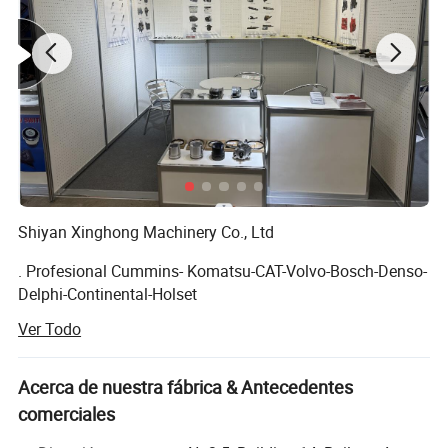
Shiyan Xinghong Machinery Co., Ltd
. Profesional Cummins- Komatsu-CAT-Volvo-Bosch-Denso-
Delphi-Continental-Holset
Ver Todo
cadena de suministro en el ámbito de los motores diesel.
Fundada en 2013 y con sede en Shiyan City, Provincia de
Acerca de nuestra fábrica & Antecedentes
Hubei, China, Shiyan Xinghong Machinery Co., Ltd. Es una
comerciales
empresa de alta tecnología que integra I+D, producción y
ventas. Nos especializamos en componentes avanzados