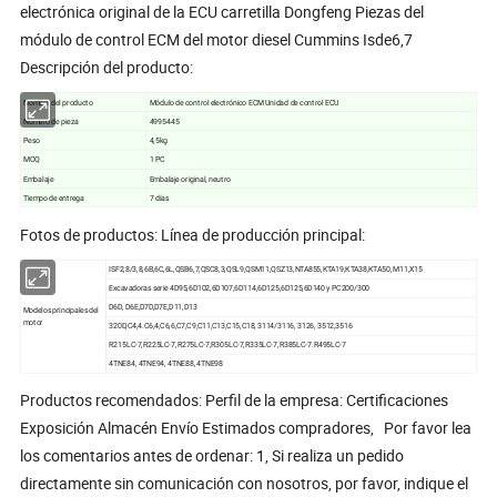
electrónica original de la ECU carretilla Dongfeng Piezas del
módulo de control ECM del motor diesel Cummins Isde6,7
Descripción del producto:
Nombre del producto
Módulo de control electrónico ECM Unidad de control ECU
Número de pieza
4995445
Peso
4,5kg
MOQ
1 PC
Embalaje
Embalaje original, neutro
Tiempo de entrega
7 días
Fotos de productos: Línea de producción principal:
ISF2,8/3,8,6B,6C,6L,QSB6,7,QSC8,3,QSL9,QSM11,QSZ13,NTA855,KTA19,KTA38,KTA50, M11,X15
Excavadoras serie 4D95,6D102,6D107,6D114,6D125,6D125,6D140 y PC200/300
D6D, D6E,D7D,D7E,D11,D13
Modelos principales del
motor
320D,C4,4.C6,4,C6,6,C7,C9,C11,C13,C15,C18, 3114/3116, 3126, 3512,3516
R215LC-7,R225LC-7,R275LC-7,R305LC-7,R335LC-7,R385LC-7.R495LC-7
4TNE84, 4TNE94, 4TNE88, 4TNE98
Productos recomendados: Perfil de la empresa: Certificaciones
Exposición Almacén Envío Estimados compradores, Por favor lea
los comentarios antes de ordenar: 1, Si realiza un pedido
directamente sin comunicación con nosotros, por favor, indique el