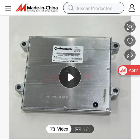
 de ECU Piezas de Camiones Dongfeng Cummins Isde6.7 Módulo de Contro
Unidad de Control Electrónico Cummins Original 4995445 Programación
Abrir
Vídeo
1
/
1