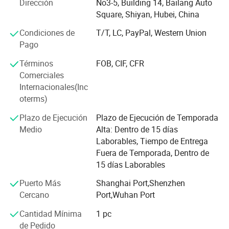
Dirección
No3-5, Building 14, Bailang Auto
del sistema de combustible, incluyendo bombas de
Square, Shiyan, Hubei, China
inyección de combustible, bombas diesel, inyectores de
combustible, inyectores de combustible, turbocargador,
Condiciones de
T/T, LC, PayPal, Western Union
ECM (módulos de control del motor), y grupos de cables
Pago
del motor.
Términos
FOB, CIF, CFR
Ubicación estratégica:
Comerciales
Internacionales(Inc
Nuestra base en Shiyan - un centro industrial clave en
oterms)
China Central - proporciona excelente conectividad de
Plazo de Ejecución
Plazo de Ejecución de Temporada
transporte terrestre y fluvial, permitiendo una distribución
Medio
Alta: Dentro de 15 días
eficiente a nivel nacional.
Laborables, Tiempo de Entrega
Compromiso:
Fuera de Temporada, Dentro de
15 días Laborables
Nos dedicamos a centrarnos continuamente en las
necesidades del cliente, mejorar la experiencia del
Puerto Más
Shanghai Port,Shenzhen
empleado y mantener un entorno de trabajo limpio,
Cercano
Port,Wuhan Port
eficiente y seguro.
Cantidad Mínima
1 pc
Principales Productos principales:
de Pedido