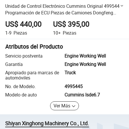
Unidad de Control Electrónico Cummins Original 4995445
Programación de ECU Piezas de Camiones Dongfeng
Cummins Isde6.7 Módulo de Control del Motor Diesel
US$ 440,00
US$ 395,00
1-9
Piezas
10+
Piezas
Atributos del Producto
Servicio postventa
Engine Working Well
Garantía
Engine Working Well
Apropiado para marcas de
Truck
automóviles
No. de Modelo.
4995445
Modelo de auto
Cummins Isde6.7
Ver Más
Shiyan Xinghong Machinery Co., Ltd.