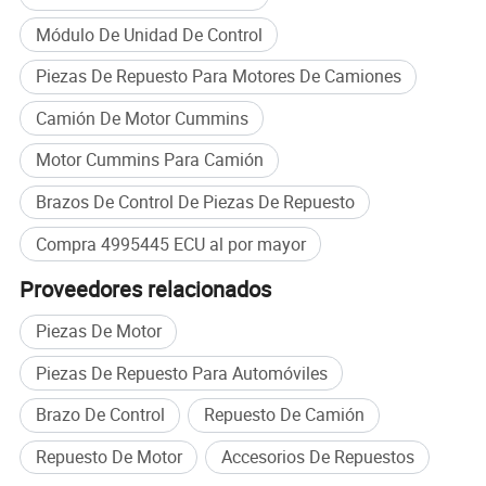
¡ganemos juntos!
Módulo De Unidad De Control
Proveedor de servicios de exportación de una sola parada
Piezas De Repuesto Para Motores De Camiones
en el motor diésel
Camión De Motor Cummins
Motor Cummins Para Camión
Brazos De Control De Piezas De Repuesto
Compra 4995445 ECU al por mayor
Proveedores relacionados
Piezas De Motor
Piezas De Repuesto Para Automóviles
Brazo De Control
Repuesto De Camión
Repuesto De Motor
Accesorios De Repuestos