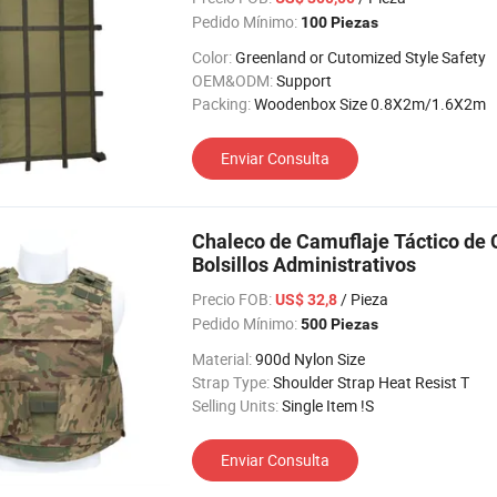
Pedido Mínimo:
100 Piezas
Color:
Greenland or Cutomized Style Safety
OEM&ODM:
Support
Packing:
Woodenbox Size 0.8X2m/1.6X2m
Enviar Consulta
Chaleco de Camuflaje Táctico de 
Bolsillos Administrativos
Precio FOB:
/ Pieza
US$ 32,8
Pedido Mínimo:
500 Piezas
Material:
900d Nylon Size
Strap Type:
Shoulder Strap Heat Resist T
Selling Units:
Single Item !S
Enviar Consulta