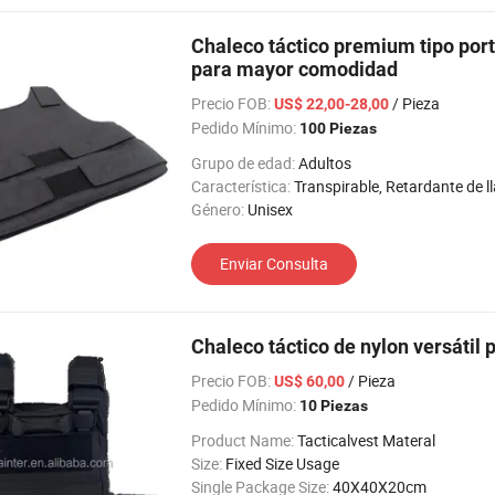
Chaleco táctico premium tipo port
para mayor comodidad
Precio FOB:
/ Pieza
US$ 22,00-28,00
Pedido Mínimo:
100 Piezas
Grupo de edad:
Adultos
Característica:
Transpirable, Retardante de llama, Imp
Género:
Unisex
Enviar Consulta
Chaleco táctico de nylon versátil p
Precio FOB:
/ Pieza
US$ 60,00
Pedido Mínimo:
10 Piezas
Product Name:
Tacticalvest Materal
Size:
Fixed Size Usage
Single Package Size:
40X40X20cm