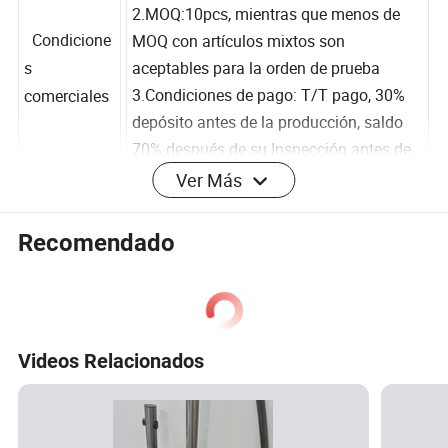
1.el precio se basa en FOB Ningbo o
Shanghai
Condicione
2.MOQ:10pcs, mientras que menos de
s
MOQ con artículos mixtos son
comerciales
aceptables para la orden de prueba
3.Condiciones de pago: T/T pago, 30%
Ver Más
depósito antes de la producción, saldo
70% después de su Inspección antes de
la entrega
Recomendado
Perfil de la empresa
Embalaje y envío
Videos Relacionados
Certificaciones
PREGUNTAS FRECUENTES