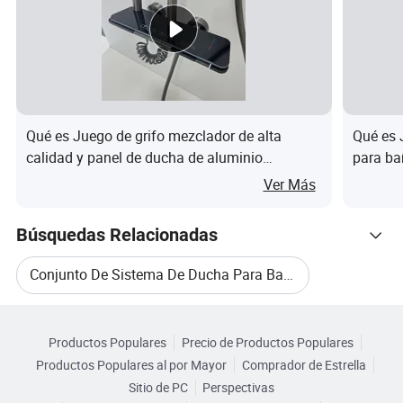
Q1. ¿es usted fabricante o empresa comercial?
R: Somos un fabricante y una empresa comercial,
tenemos nuestra propia fábrica y líneas de producción
para proporcionar productos competitivos con alta
Qué es Juego de grifo mezclador de alta
Qué es 
calidad y buen precio.
calidad y panel de ducha de aluminio
para ba
personalizable
Ver Más
También tenemos un comprador profesional para
ayudarle con la externalización de los bienes en particular.
Búsquedas Relacionadas
Conjunto De Sistema De Ducha Para Baño
Q2. ¿acepta el paquete y el logotipo personalizados?
Categorias Relacionadas
Conjunto De Ducha
R:Sí, los colores y etiquetas personalizados requieren
Productos Populares
Precio de Productos Populares
Navegar por Categorías
hasta mil productos
Productos Populares al por Mayor
Comprador de Estrella
Accesorios De Baño Para Ducha
Sitio de PC
Perspectivas