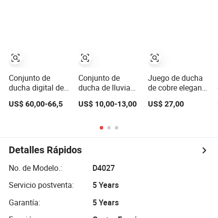
multifuncional
y pantalla digital,
de latón 4
accesorios de
funciones
baño, conjunto de
ducha de lluvia
con mezclador
Conjunto de
Conjunto de
Juego de ducha
ducha digital de
ducha de lluvia
de cobre elegante
latón de lujo al
de fábrica de
con diseño
US$ 60,00-66,5
US$ 10,00-13,00
US$ 27,00
por mayor
artículos
moderno y
sanitarios
características
(NS3311)
ajustables
Detalles Rápidos
No. de Modelo.:
D4027
Servicio postventa:
5 Years
Garantía:
5 Years