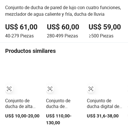
Conjunto de ducha de pared de lujo con cuatro funciones,
mezclador de agua caliente y fría, ducha de lluvia
US$ 61,00
US$ 60,00
US$ 59,00
40-279
Piezas
280-499
Piezas
≥500
Piezas
Productos similares
Conjunto de
Conjunto de
Conjunto de
ducha de alta
ducha de
ducha digital de
calidad de
aluminio
llave de piano
US$ 10,00-20,00
US$ 110,00-
US$ 31,6-38,00
fábrica, columna
moderno con
para baño
130,00
de ducha
cuatro funciones
moderno, cuerpo