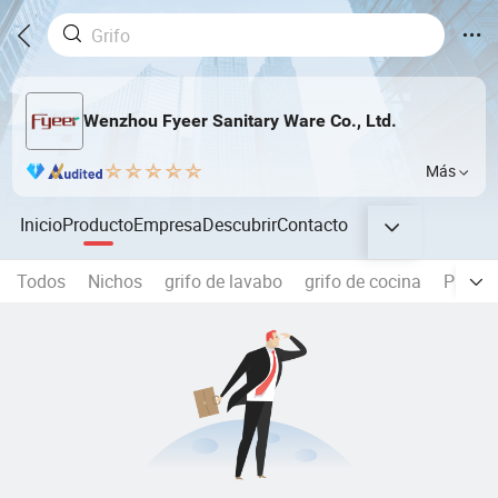
Wenzhou Fyeer Sanitary Ware Co., Ltd.
Más
Inicio
Producto
Empresa
Descubrir
Contacto
Todos
Nichos
grifo de lavabo
grifo de cocina
Panel 