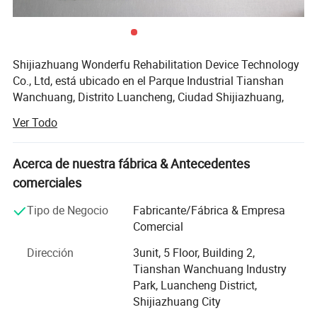
Shijiazhuang Wonderfu Rehabilitation Device Technology
Fotos detalladas
Co., Ltd, está ubicado en el Parque Industrial Tianshan
Wanchuang, Distrito Luancheng, Ciudad Shijiazhuang,
Hebei, China. La compañía disfruta de un transporte
Ver Todo
conveniente y un ambiente hermoso, a sólo 20 minutos de
la estación de tren de Shijiazhuang y a 45 minutos del
aeropuerto de Shijiazhuang.
Acerca de nuestra fábrica & Antecedentes
comerciales
Nuestra empresa es una empresa de investigación y
desarrollo de alta tecnología, con experiencia profesional
Tipo de Negocio
Fabricante/Fábrica & Empresa
de más de 15 años en la extremidad artificial, producción
Comercial
de ortesis y ventas. Como empresa orientada a la
Dirección
3unit, 5 Floor, Building 2,
producción que integra la investigación y el desarrollo de
Tianshan Wanchuang Industry
la producción, contamos con nuestra propia fábrica de
Park, Luancheng District,
fundición de precisión, centro de torno y mecanizado
Shijiazhuang City
controlado por digital, taller de ensamblaje de alta