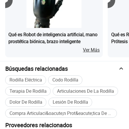
Qué es Robot de inteligencia artificial, mano
Qué es R
prostética biónica, brazo inteligente
Prótesis
Rodilla 
Ver Más
Búsquedas relacionadas
Rodilla Eléctrica
Codo Rodilla
Terapia De Rodilla
Articulaciones De La Rodilla
Dolor De Rodilla
Lesión De Rodilla
Compra Articulaci&oacute;n Prot&eacute;tica De Rodilla De Alta Calidad al por mayor
Proveedores relacionados