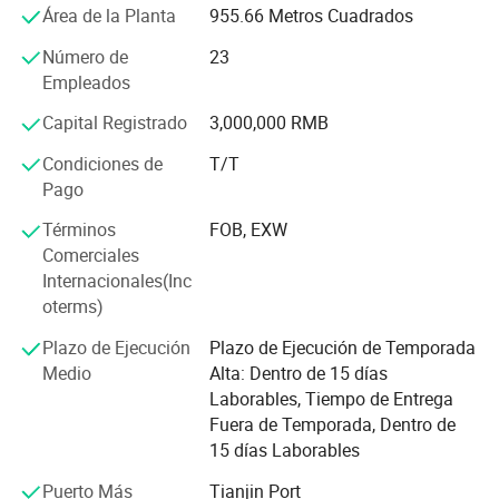
precisión independiente y nuestro propio laboratorio de
Área de la Planta
955.66 Metros Cuadrados
investigación y desarrollo, que ofrece una garantía para la
producción de productos de alta tecnología y alta calidad;
Número de
23
Empleados
Los principales productos de nuestra empresa incluyen
Capital Registrado
3,000,000 RMB
productos protésicos y ortóticos. Los productos
protésicos incluyen prótesis de pies, articulación del
Condiciones de
T/T
tobillo, articulación de la rodilla, articulación de la cadera,
Pago
etc. Los productos ortóticos incluyen varios modelos
(20/17/13 de ancho) de bloqueo de resorte, bloqueo de
Términos
FOB, EXW
anillo, bloqueo trasero utilizado para niños y adultos, y
Comerciales
tipos de hingles utilizados para paraplejia y soportes de
Internacionales(Inc
poliomielitis. Nuestra empresa es famosa por categorías
oterms)
completas, calidad estable y buen precio en la industria.
Plazo de Ejecución
Plazo de Ejecución de Temporada
Desde 2018 hasta 2020, nuestra empresa se ha dedicado
Medio
Alta: Dentro de 15 días
a la investigación y desarrollo de nuevos productos. Hasta
Laborables, Tiempo de Entrega
ahora, nuestra empresa tiene 12 patentes de modelos de
Fuera de Temporada, Dentro de
utilidad y 2 patentes de invención. Lanzaremos
15 días Laborables
sucesivamente más dispositivos de rehabilitación de alta
Puerto Más
Tianjin Port