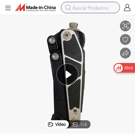
Maravillosa Prótesis Hidráulica de Rodilla para Pierna
Abrir
Vídeo
1
/
6