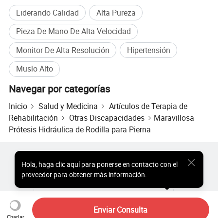
Liderando Calidad
Alta Pureza
Pieza De Mano De Alta Velocidad
Monitor De Alta Resolución
Hipertensión
Muslo Alto
Navegar por categorías
Inicio
Salud y Medicina
Artículos de Terapia de
Rehabilitación
Otras Discapacidades
Maravillosa
Prótesis Hidráulica de Rodilla para Pierna
Productos Populares
Precio de Productos Populares
Hola
,
haga clic aquí para ponerse en contacto con el
Productos Populares al por Mayor
Comprador de Estrella
proveedor para obtener más información.
Sitio de PC
Perspectivas
Sobre
Acuerdo de Usuario
Política de Privacidad
Contacto
Nuestra Compañía
Copyright © 2026 Focus Technology Co., Ltd. All Rights Reserved
Enviar Consulta
Charlar