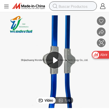
Abrir
Vídeo
1
/
6