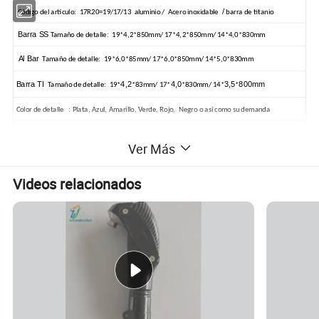
/
Código del artículo: 17R20=19/17/13 aluminio / Acero inoxidable
barra de titanio
Barra SS
Tamaño de detalle:
19*4,2*850mm/ 17*4,2*850mm/ 14*4,0*830mm
Al Bar
Tamaño de detalle: 19*6,0*85mm/ 17*6,0*850mm/ 14*5,0*830mm
Barra TI
4,2
4,0
3,5
800mm
Tamaño de detalle: 19*
*83mm
/ 17*
*830mm
/ 14*
*
Color de detalle : Plata, Azul, Amarillo, Verde, Rojo, Negro o así como su demanda
OEM Y ODM Service están disponibles.
Ver Más
Videos relacionados