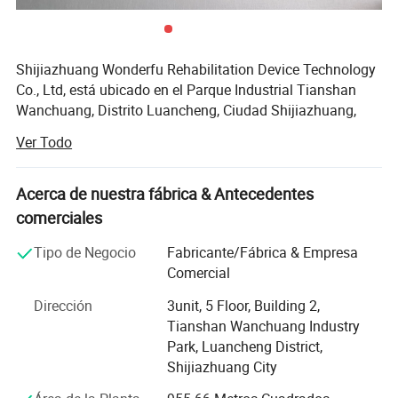
Shijiazhuang Wonderfu Rehabilitation Device Technology
Co., Ltd, está ubicado en el Parque Industrial Tianshan
Wanchuang, Distrito Luancheng, Ciudad Shijiazhuang,
Hebei, China. La compañía disfruta de un transporte
Ver Todo
conveniente y un ambiente hermoso, a sólo 20 minutos de
la estación de tren de Shijiazhuang y a 45 minutos del
aeropuerto de Shijiazhuang.
Acerca de nuestra fábrica & Antecedentes
comerciales
Nuestra empresa es una empresa de investigación y
desarrollo de alta tecnología, con experiencia profesional
Tipo de Negocio
Fabricante/Fábrica & Empresa
de más de 15 años en la extremidad artificial, producción
Comercial
de ortesis y ventas. Como empresa orientada a la
Dirección
3unit, 5 Floor, Building 2,
producción que integra la investigación y el desarrollo de
Tianshan Wanchuang Industry
la producción, contamos con nuestra propia fábrica de
Park, Luancheng District,
fundición de precisión, centro de torno y mecanizado
Shijiazhuang City
controlado por digital, taller de ensamblaje de alta
precisión independiente y nuestro propio laboratorio de