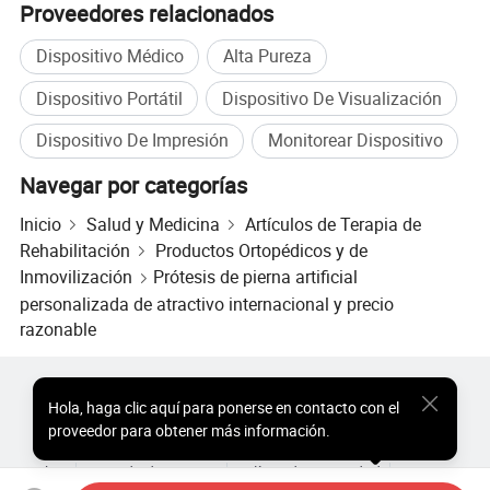
Proveedores relacionados
profesional (servicio OEM) y servicios de diseño
Dispositivo Médico
Alta Pureza
(servicio ODM) para satisfacer sus necesidades
Dispositivo Portátil
Dispositivo De Visualización
únicas, si estás interesado en mi fábrica,
bienvenido a visitar mi fábrica, podemos establecer
Dispositivo De Impresión
Monitorear Dispositivo
nuestra amistad y la cooperación!
Navegar por categorías
Inicio
Salud y Medicina
Artículos de Terapia de
Rehabilitación
Productos Ortopédicos y de
Inmovilización
Prótesis de pierna artificial
personalizada de atractivo internacional y precio
razonable
Productos Populares
Precio de Productos Populares
Hola
,
haga clic aquí para ponerse en contacto con el
Productos Populares al por Mayor
Comprador de Estrella
proveedor para obtener más información.
Sitio de PC
Perspectivas
Sobre
Acuerdo de Usuario
Política de Privacidad
Contacto