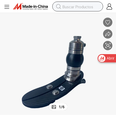
ecio razonable
Prótesis de pierna artificial personalizada de atractivo internacional y pr
Abrir
1
/
6