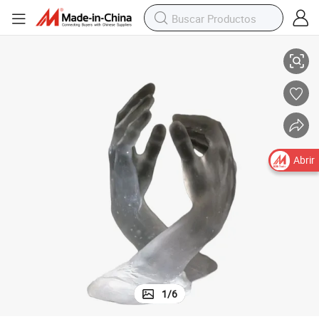
dición
Decoración de artesanía de vidrio claro personalizado con método de fun
Abrir
1
/
6