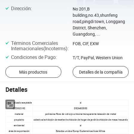
Dirección
:
No 201,B
building,no.43,shunfeng
road,pingdi town, Longgang
District, Shenzhen,
Guangdong, ...
Términos Comerciales
FOB, CIF, EXW
Internacionales(Incoterms)
:
Condiciones de Pago
:
T/T, PayPal, Western Union
Más productos
Detalles de la compañía
Detalles
personalizado aceptable
sí
CÓDIGO HS
3926400000
material
poliresina/fibra de vidrio/pvc/resina transparente/aleación de metal
propósito
colectiva/exhibición de teather/exhibición de hogar de jardín/exhibición de mesa/recuerdo
ambiental
sí
área de exportación
Estados unidos/Europ/Sudamérica/Asia/África