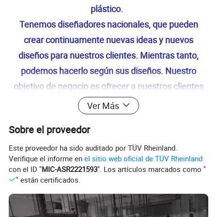
plástico.
Tenemos diseñadores nacionales, que pueden
crear continuamente nuevas ideas y nuevos
diseños para nuestros clientes. Mientras tanto,
podemos hacerlo según sus diseños. Nuestro
objetivo de negocio es ofrecer a nuestros clientes
con buena calidad, precio competitivo, servicio
Ver Más
personalizado y entrega rápida y nuestro sistema
Sobre el proveedor
de calidad cumple con ISO 9001. Si estás
interesado en nuestros productos, no dudan en
Este proveedor ha sido auditado por TÜV Rheinland.
Verifique el informe en
el sitio web oficial de TÜV Rheinland
contactarnos para más detalles. ¡Estamos
con el ID "
MIC-ASR2221593
". Los artículos marcados como "
deseando cooperar con usted!
" están certificados.
¡su éxito es nuestro objetivo! Winarea -- ¡su socio