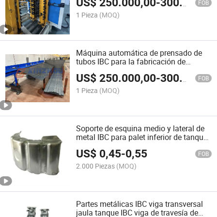
US$
250.000,00
-
300.000,00
FOB
1 Pieza
(MOQ)
Máquina automática de prensado de
tubos IBC para la fabricación de
marcos de acero inoxidable IBC,
US$
250.000,00
-
300.000,00
máquina de fresado de tubos IBC
FOB
1 Pieza
(MOQ)
Soporte de esquina medio y lateral de
metal IBC para palet inferior de tanques
IBC
US$
0,45
-
0,55
FOB
2.000 Piezas
(MOQ)
Partes metálicas IBC viga transversal
jaula tanque IBC viga de travesía de