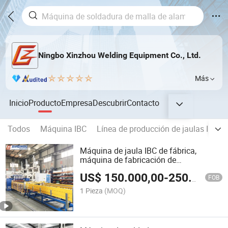
Ningbo Xinzhou Welding Equipment Co., Ltd.
Más
Inicio
Producto
Empresa
Descubrir
Contacto
Todos
Máquina IBC
Línea de producción de jaulas IBC
Máquina de jaula IBC de fábrica,
máquina de fabricación de
contenedores IBC
US$
150.000,00
-
250.000,00
FOB
1 Pieza
(MOQ)