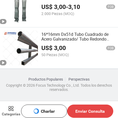
acero
US$
3,00
-
3,10
FOB
2.000 Piezas
(MOQ)
16*16mm Dx51d Tubo Cuadrado de
Acero Galvanizado/ Tubo Redondo
para Estructura de Jaula IBC
US$
3,00
FOB
50 Piezas
(MOQ)
Productos Populares
Perspectivas
Copyright © 2026 Focus Technology Co., Ltd. Todos los derechos
reservados.
Charlar
Enviar Consulta
Categorías