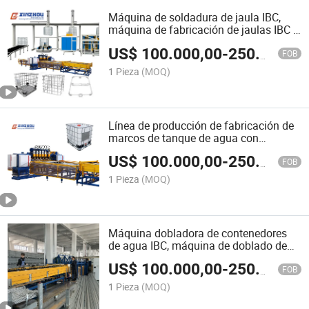
Máquina de soldadura de jaula IBC,
máquina de fabricación de jaulas IBC a
buen precio
US$
100.000,00
-
250.000,00
FOB
1 Pieza
(MOQ)
Línea de producción de fabricación de
marcos de tanque de agua con
soldadura automática personalizada
US$
100.000,00
-
250.000,00
de rendimiento estable máquina de
FOB
jaula IBC
1 Pieza
(MOQ)
Máquina dobladora de contenedores
de agua IBC, máquina de doblado de
tubos IBC, máquina de jaula IBC
US$
100.000,00
-
250.000,00
FOB
1 Pieza
(MOQ)