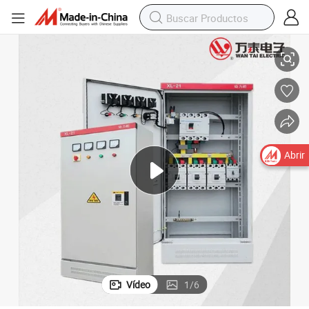
nsión, equipo de conmutación
Caja de medición, caja de distribución, suministro de energía de baja te
Abrir
Vídeo
1
/
6