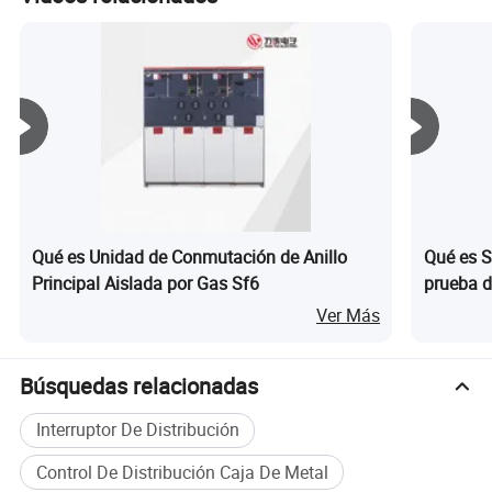
empresas industriales y mineras, hoteles, comunidades,
construcción municipal y el sector petroquímico.
Qué es Unidad de Conmutación de Anillo
Qué es S
Principal Aislada por Gas Sf6
prueba d
Ver Más
Búsquedas relacionadas
Interruptor De Distribución
Control De Distribución Caja De Metal