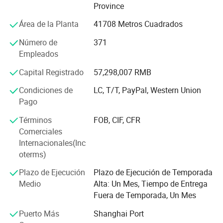
Province
de China", "veinte empresas privadas de Huainan" y
"contrato de respeto y constante de la empresa de crédito".
Área de la Planta
41708 Metros Cuadrados
Sucesivamente, el grupo ha creado dos laboratorios de
Número de
371
microseismic estándar la tecnología y electrónica de
Empleados
potencia de control de conversión de frecuencia en China
Capital Registrado
57,298,007 RMB
de la Universidad de Ciencia y Tecnología y Universidad
Jiaotong de Shanghai. Al mismo tiempo, tiene tres R & D
Condiciones de
LC, T/T, PayPal, Western Union
instituciones reconocidas por el gobierno, a saber: "Centro
Pago
de Tecnología Empresarial de Anhui", "la minería de Anhui
Términos
FOB, CIF, CFR
Centro de Investigación de Tecnología de la ingeniería
Comerciales
electrónica" y "Laboratorio de Percepción microseismic
Internacionales(Inc
clave".
oterms)
Nuestra compañía ha experimentado los miembros de la
Plazo de Ejecución
Plazo de Ejecución de Temporada
venta y post-venta de miembros. Nuestros productos se
Medio
Alta: Un Mes, Tiempo de Entrega
venden bien en Shandong, Shanxi, Henan, Hebei, Hunan,
Fuera de Temporada, Un Mes
Sichuan, Ningxia, Shanxi, Neimenggu y Anhui.
Puerto Más
Shanghai Port
Grupo Wantai se adhiere a la orientación de la reunión de