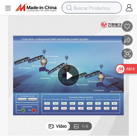
Abrir
Vídeo
1
/
6