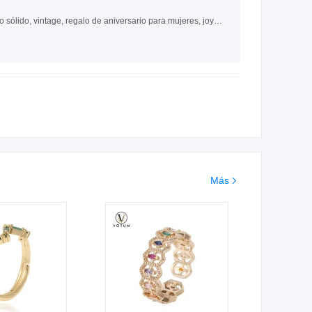
Fábrica Votum 9K 14K 18K Pendientes de perlas Mabe de agua dulce natural china de oro sólido, vintage, regalo de aniversario para mujeres, joyería fina personalizada, joyería al por mayor
Más