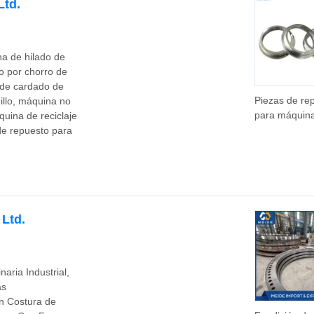
Agujas
Ltd.
na de hilado de
o por chorro de
 de cardado de
Piezas de re
illo, máquina no
para máquin
uina de reciclaje
hacer hilo de
de repuesto para
algodón, cop
acero super 
Ltd.
aria Industrial,
as
n Costura de