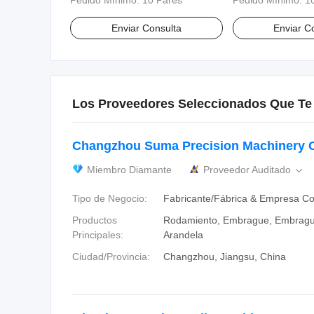
Pedido Mínimo:
10 Pares
Pedido Mínimo:
1
fina de semipiedra dorada,
Gemas Semipreci
accesorios de joyería
Oro
Enviar Consulta
Enviar C
Los Proveedores Seleccionados Que Te
Changzhou Suma Precision Machinery Co
Miembro Diamante
Proveedor Auditado

Tipo de Negocio:
Fabricante/Fábrica & Empresa Co
Productos
Rodamiento, Embrague, Embrague
Principales:
Arandela
Ciudad/Provincia:
Changzhou, Jiangsu, China