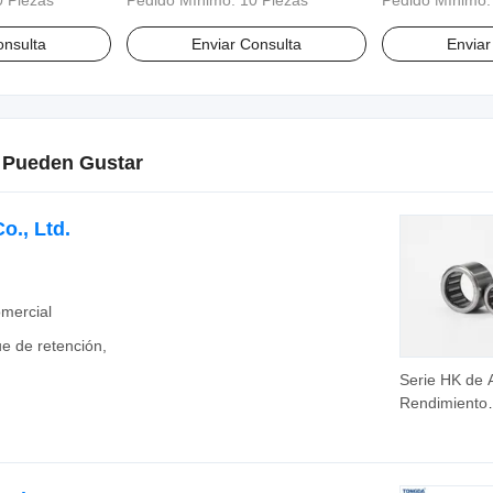
0 Piezas
Pedido Mínimo:
10 Piezas
Pedido Mínimo
osas Baño de
Joyería Fina Baño de Oro 18K
Fina Accesorios
onsulta
Enviar Consulta
Enviar
 Pueden Gustar
., Ltd.
mercial
 de retención,
Serie HK de A
Rendimiento
HK354325 Se
HK354325 Ani
Rodamiento 