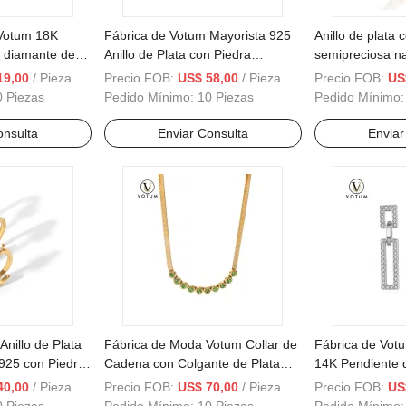
 Votum 18K
Fábrica de Votum Mayorista 925
Anillo de plata 
n diamante de
Anillo de Plata con Piedra
semipreciosa n
 925 Joyería de
Ovalada de Granate Verde
Wholesale Fash
19,00
/ Pieza
Precio FOB:
US$ 58,00
/ Pieza
Precio FOB:
US
r Accesorios
Natural y Topacio Blanco Moda
de oro chapado
0 Piezas
Pedido Mínimo:
10 Piezas
Pedido Mínimo
ría fina
18K Joyería Fina de Semipiedras
fábrica 18K Acc
con Baño de Oro Brillante
fina para mujer
onsulta
Enviar Consulta
Enviar
nillo de Plata
Fábrica de Moda Votum Collar de
Fábrica de Vot
 925 con Piedra
Cadena con Colgante de Plata
14K Pendiente 
te 18K Joyería
Esterlina y Piedra Natural de
Diamante Moiss
40,00
/ Pieza
Precio FOB:
US$ 70,00
/ Pieza
Precio FOB:
US
izada de
Peridoto 925 con Accesorios de
Oro Brillante p