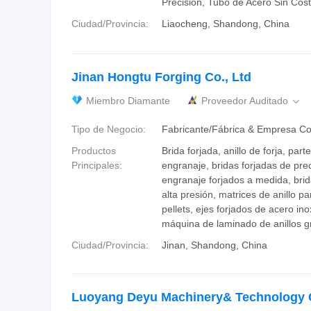
Precisión, Tubo de Acero Sin Co
Ciudad/Provincia:
Liaocheng, Shandong, China
Jinan Hongtu Forging Co., Ltd
Miembro Diamante
Proveedor Auditado

Tipo de Negocio:
Fabricante/Fábrica & Empresa Co
Productos
Brida forjada, anillo de forja, part
Principales:
engranaje, bridas forjadas de prec
engranaje forjados a medida, brid
alta presión, matrices de anillo p
pellets, ejes forjados de acero in
máquina de laminado de anillos 
Ciudad/Provincia:
Jinan, Shandong, China
Luoyang Deyu Machinery& Technology C