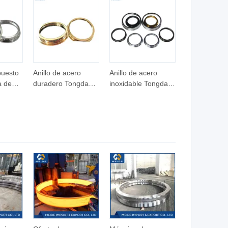
puesto
Anillo de acero
Anillo de acero
a de
duradero Tongda
inoxidable Tongda
para máquina de
Tdsc para máquina
a de
hilado textil
de hilar
pulido