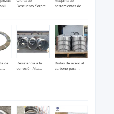
 piezas
Oferta de
Máquina de
nillo
Descuento Sorpresa
herramientas de
carbono
Precio Máquina de
precio sorpresa,
da y
Forja de Rodillos de
ventiladores de
ostura
Anillo de Acero al
acero al carbono
Carbono ASTM
S30c S33c
1065
engranaje de forja
ida de
Resistencia a la
Bridas de acero al
a
corrosión Alta
carbono para
isión,
dureza OEM ODM
petróleo y gas,
ado de
personalizable
construcción naval y
bridas forjadas /
anillo de acero
anillo de forja
forjado en caliente