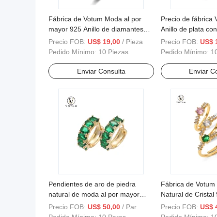
Fábrica de Votum Moda al por
Precio de fábrica
mayor 925 Anillo de diamantes
Anillo de plata co
plateados brillantes con
moissanita dorado
Precio FOB:
US$ 19,00
/ Pieza
Precio FOB:
US$ 
moissanita para mujeres,
moda al por mayo
Pedido Mínimo:
10 Piezas
Pedido Mínimo:
1
accesorios de compromiso,
para mujeres Joye
joyería de boda, accesorios de
personalizada
Enviar Consulta
Enviar C
joyería
Pendientes de aro de piedra
Fábrica de Votum A
natural de moda al por mayor
Natural de Cristal
Votum con 925 plata de ley,
de Topacio Brillan
Precio FOB:
US$ 50,00
/ Par
Precio FOB:
US$ 
fábrica personalizada 18K joyería
de Moda Personal