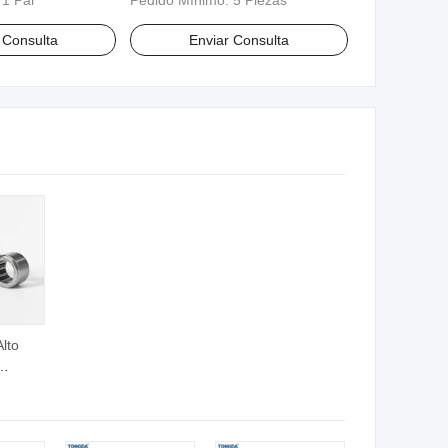
:
1 Par
Pedido Mínimo:
5 Piezas
 de Joyería
Moda Personalizada 18K Joyería
Fina de Hiphop Baño de Oro
 Consulta
Enviar Consulta
lto
rie HK
llo de
de