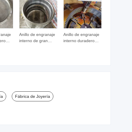
ranaje
Anillo de engranaje
Anillo de engranaje
ero
interno de gran
interno duradero
 alta
diámetro
OEM para equipos
personalizado de
industriales
o
alta precisión de
OEM
ía
Fábrica de Joyería