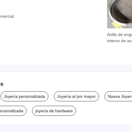
mercial
Anillo de eng
interno de ac
inoxidable de
precisión
personalizad
es
Joyería personalizada
Joyería al por mayor
Nueva Joyer
personalizada
joyería de hardware