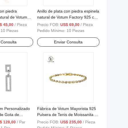
con piedra
Anillo de plata con piedra espinela
atural de Votum
natural de Votum Factory 925 con
ion 925 Joyería
semipiedra, joyería de moda
$ 45,00
/ Pieza
Precio FOB:
US$ 69,00
/ Pieza
 personalizada de
chapada en oro, regalo de
:
10 Piezas
Pedido Mínimo:
10 Piezas
esorios de joyería
aniversario para mujeres,
es
accesorios de joyería al por
 Consulta
Enviar Consulta
mayor
um Personalizado
Fábrica de Votum Mayorista 925
de Gota de
Pulsera de Tenis de Moissanita en
anita Sólido de
Forma de Marquise Plateada
$ 128,00
/ Par
Precio FOB:
US$ 235,00
/ Pieza
ara Boda Joyería
Joyería de Diamantes Brillantes