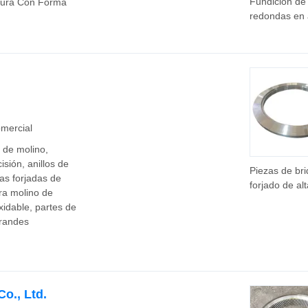
Fundición de
stura Con Forma
redondas en a
de acero al 
de China, bri
forjado sin c
de fábrica
mercial
e de molino,
isión, anillos de
Piezas de br
as forjadas de
forjado de alt
ara molino de
calidad y prec
oxidable, partes de
anillo de forj
grandes
acero aleado
o., Ltd.