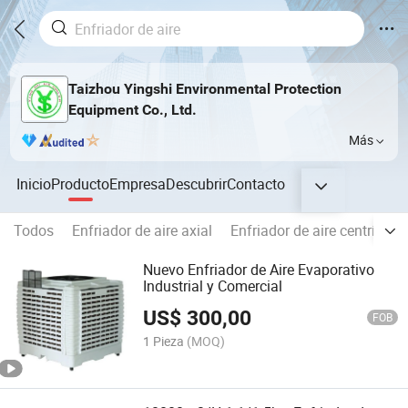
Taizhou Yingshi Environmental Protection
Equipment Co., Ltd.
Más
Inicio
Producto
Empresa
Descubrir
Contacto
Todos
Enfriador de aire axial
Enfriador de aire centrífugo
Nuevo Enfriador de Aire Evaporativo
Industrial y Comercial
US$
300,00
FOB
1 Pieza
(MOQ)