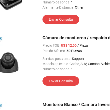
Número de sonda:
1
Alarmante Distancia:
Other
Enviar Consulta
Cámara de monitoreo / respaldo 
Precio FOB:
/ Pieza
US$ 12,00
Pedido Mínimo:
50 Piezas
Servicio postventa:
Support
Modelo aplicable:
Coche, SUV, Camión, Vehículos agrícolas, Los vehículos de ingeniería, coche de turismo, RV, Máquina elevadora, 
Número de sonda:
1
Enviar Consulta
Monitoreo Blanco / Cámara Inver