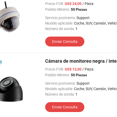
Precio FOB:
/ Pieza
US$ 24,00
Pedido Mínimo:
50 Piezas
Servicio postventa:
Support
Modelo aplicable:
Coche, SUV, Camión, Vehículos agrícolas, Los vehículos de ingeniería, coche de turismo, RV, Máquina elevadora, 
Número de sonda:
1
Enviar Consulta
Cámara de monitoreo negra / int
Precio FOB:
/ Pieza
US$ 12,00
Pedido Mínimo:
50 Piezas
Servicio postventa:
Support
Modelo aplicable:
Coche, SUV, Camión, Vehículos agrícolas, Los vehículos de ingeniería, coche de turismo, RV, Máquina elevadora, 
Número de sonda:
1
Enviar Consulta