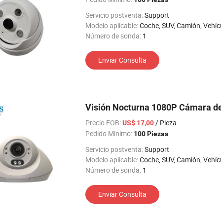
Servicio postventa:
Support
Modelo aplicable:
Coche, SUV, Camión, Vehículos agrícolas, Los vehículos de ingeniería, coche de turismo, RV, Máquina elevadora, 
Número de sonda:
1
Enviar Consulta
Visión Nocturna 1080P Cámara d
Precio FOB:
/ Pieza
US$ 17,00
Pedido Mínimo:
100 Piezas
Servicio postventa:
Support
Modelo aplicable:
Coche, SUV, Camión, Vehículos agrícolas, Los vehículos de ingeniería, coche de turismo, RV, Máquina elevadora, 
Número de sonda:
1
Enviar Consulta