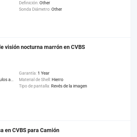
Definición:
Other
Sonda Diámetro:
Other
de visión nocturna marrón en CVBS
Garantía:
1 Year
Segador, máquina de maíz
Material de Shell:
Hierro
Tipo de pantalla:
Revés de la imagen
sa en CVBS para Camión