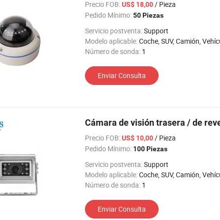
Precio FOB:
/ Pieza
US$ 18,00
Pedido Mínimo:
50 Piezas
Servicio postventa:
Support
Modelo aplicable:
Coche, SUV, Camión, Vehículos agrícolas, Los vehículos de ingeniería, coche de turismo, RV, Máquina elevadora, 
Número de sonda:
1
Enviar Consulta
Cámara de visión trasera / de re
Precio FOB:
/ Pieza
US$ 10,00
Pedido Mínimo:
100 Piezas
Servicio postventa:
Support
Modelo aplicable:
Coche, SUV, Camión, Vehículos agrícolas, Los vehículos de ingeniería, coche de turismo, RV, Máquina elevadora, 
Número de sonda:
1
Enviar Consulta