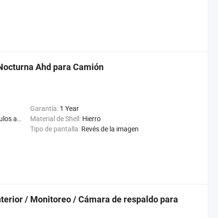
 Nocturna Ahd para Camión
Garantía:
1 Year
Segador, máquina de maíz
Material de Shell:
Hierro
Tipo de pantalla:
Revés de la imagen
terior / Monitoreo / Cámara de respaldo para