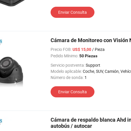
Enviar Consulta
Cámara de Monitoreo con Visión
Precio FOB:
/ Pieza
US$ 15,00
Pedido Mínimo:
50 Piezas
Servicio postventa:
Support
Modelo aplicable:
Coche, SUV, Camión, Vehículos agrícolas, Los vehículos de ingeniería, coche de turismo, RV, Máquina elevadora, 
Número de sonda:
1
Enviar Consulta
Cámara de respaldo blanca Ahd in
autobús / autocar