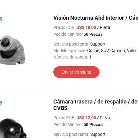
Visión Nocturna Ahd Interior / C
Precio FOB:
/ Pieza
US$ 18,00
Pedido Mínimo:
50 Piezas
Servicio postventa:
Support
Modelo aplicable:
Coche, SUV, Camión, Vehículos agrícolas, Los vehículos de ingeniería, coche de turismo, RV, Máquina elevadora, 
Número de sonda:
1
Enviar Consulta
Cámara trasera / de respaldo / de
CVBS
Precio FOB:
/ Pieza
US$ 12,00
Pedido Mínimo:
50 Piezas
Servicio postventa:
Support