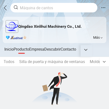
Qingdao Xinlihui Machinery Co., Ltd.
Más
Inicio
Producto
Empresa
Descubrir
Contacto
Todos
Silla de puerta y máquina de ventanas
Molder de h