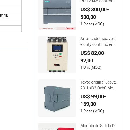
PU 1214c Controlad
or PLC de Alto Rend
US$ 300,00-
imiento DC/DC/DC
ER11B
500,00
1 Pieza (MOQ)
Arrancador suave d
e duty continuo en lí
nea con control sem
US$ 82,00-
iconductor para un
92,00
arranque suave del
motor 15kw
1 Unit (MOQ)
Texto original 6es72
23-1bl32-0xb0 Mód
ulo de Entrada Salid
US$ 99,00-
a Digital Simatic PL
169,00
C S7 1200 PLC Siem
ens
1 Pieza (MOQ)
Módulo de Salida Di