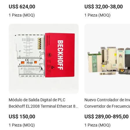
Potencia de Tiristor para Calentador /
incorporado se utiliza par
US$ 624,00
US$ 32,00-38,00
Horno / Control de Temperatura
tierras agrícolas
1 Pieza (MOQ)
1 Pieza (MOQ)
Módulo de Salida Digital de PLC
Nuevo Controlador de In
Beckhoff EL2008 Terminal Ethercat 8
Convertidor de Frecuenc
Canal 24V CC
1te23-0AA4 6SL3224-0b
US$ 150,00
US$ 289,00-895,00
6SL3120-1te23-0AA3 6S
1 Pieza (MOQ)
1 Pieza (MOQ)
Oaa0 6SL3210-1se21-0