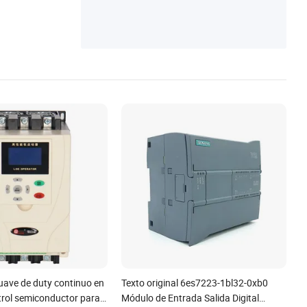
PE HIPS, Trabajo en Metal, Productos Plá
sticos Semielaborados
uave de duty continuo en
Texto original 6es7223-1bl32-0xb0
trol semiconductor para
Módulo de Entrada Salida Digital