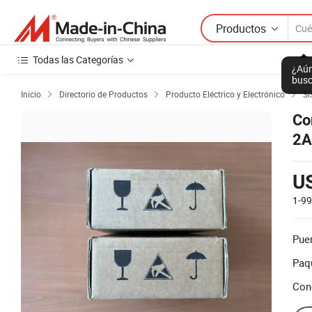
Productos
Todas las Categorías
¿Aún
busc
Inicio
Directorio de Productos
Producto Eléctrico y Electrónico
Si



Co
2A
Mc
Mc
U
1-9
Puer
Paq
Con