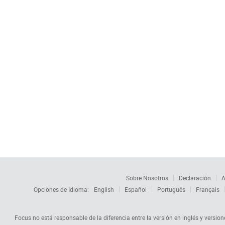
Sobre Nosotros
Declaración
A
Opciones de Idioma:
English
Español
Português
Français
Focus no está responsable de la diferencia entre la versión en inglés y versione