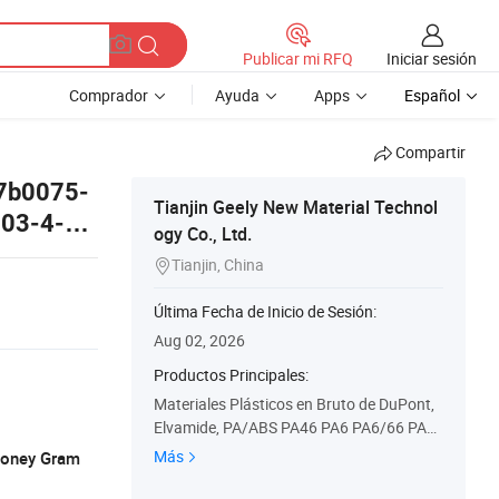
Iniciar sesión
Publicar mi RFQ
Comprador
Ayuda
Apps
Español
Compartir
07b0075-
Tianjin Geely New Material Technol
03-4-00
ogy Co., Ltd.
Tianjin, China

Última Fecha de Inicio de Sesión:
Aug 02, 2026
Productos Principales:
Materiales Plásticos en Bruto de DuPont,
Elvamide, PA/ABS PA46 PA6 PA6/66 PA6
12 PA66 PBT PC PC/ABS, CPE Poe SBR S
Más
 Money Gram
bs SEBS Sis TPE Tpee Tpo TPR Tpsiv, ABS
Adpoly as(San) Ca Cab Eaa EVA GPPS HD