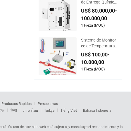
de Entrega Química
Ccb Cabina de Acop
US$ 80.000,00-
lamiento Limpio par
100.000,00
a Aplicaciones Indu
striales
1 Pieza (MOQ)
Sistema de Monitor
eo de Temperatura I
nalámbrico en Tiem
US$ 100,00-
po Real para Busba
10.000,00
r y Cable de Switchg
ear
1 Pieza (MOQ)
Productos Rápidos
Perspectivas
本語
हिन्दी
ภาษาไทย
Türkçe
Tiếng Việt
Bahasa Indonesia
cerá. Su uso de este sitio web está sujeto a, y constituye el reconocimiento y la