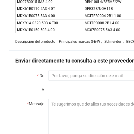
MC07B0015-5A3-4-00
DRN100L4/BE5HF/2W
MDX61B0110-5A3-4-0T
DFE32B/UOH11B
MDX61B0075-5A3-4-00
MCLTEB0004-2B1-1-00
MCX91A-0320-503-4-T00
MCLTP0008-2B1-4-00
MDX61B0150-503-4-00
MC07B0075-5A3-4-00
Descripción del producto Principales marcas S-E-W , Schnei-der , BECK
Enviar directamente tu consulta a este proveedor
*
De:
A:
*
Mensaje: