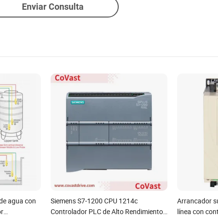
Enviar Consulta
 de agua con
Siemens S7-1200 CPU 1214c
Arrancador s
or
Controlador PLC de Alto Rendimiento
línea con con