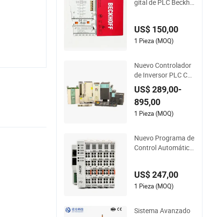
gital de PLC Beckho
ff EL2008 Terminal
Ethercat 8 Canal 24
US$ 150,00
V CC
1 Pieza (MOQ)
Nuevo Controlador
de Inversor PLC Co
nvertidor de Frecue
US$ 289,00-
ncia 6SL3120-1te23
895,00
-0AA4 6SL3224-0be
24-0ua0 6SL3120-1
1 Pieza (MOQ)
te23-0AA3 6SL3130
-1te22-Oaa0 6SL32
Nuevo Programa de
10-1se21-0AA0
Control Automático
Lineal Continuo de
Compresión en Fábr
US$ 247,00
ica de China Control
ador Lógico Progra
1 Pieza (MOQ)
mable con Certifica
ción CE Soporte par
Sistema Avanzado
a Codesys Openpcs