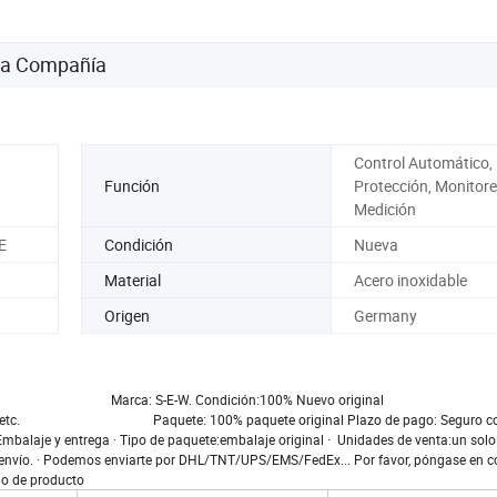
Openpcs
 la Compañía
Control Automático,
Función
Protección, Monitore
Medición
E
Condición
Nueva
Material
Acero inoxidable
Origen
Germany
lemania Marca: S-E-W. Condición:100% Nuevo original
. Paquete: 100% paquete original Plazo de pago: Seguro come
entrega · Tipo de paquete:embalaje original · Unidades de venta:un solo a
el envío. · Podemos enviarte por DHL/TNT/UPS/EMS/FedEx... Por favor, póngase en 
elo de producto