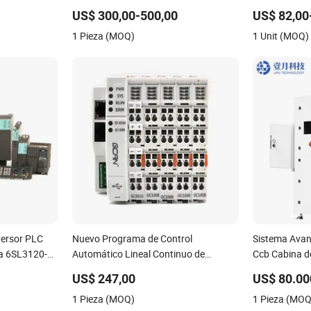
a el riego de
DC/DC/DC
un arranque 
US$ 300,00-500,00
US$ 82,00
1 Pieza (MOQ)
1 Unit (MOQ)
versor PLC
Nuevo Programa de Control
Sistema Avan
ia 6SL3120-
Automático Lineal Continuo de
Ccb Cabina d
e24-0ua0
Compresión en Fábrica de China
para Aplicaci
US$ 247,00
US$ 80.00
L3130-1te22-
Controlador Lógico Programable con
1 Pieza (MOQ)
1 Pieza (MOQ
AA0
Certificación CE Soporte para Codesys