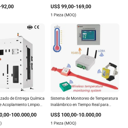
suave del motor 15kw
Simatic PLC S7 1200 PLC Siemens
-92,00
US$ 99,00-169,00
1 Pieza (MOQ)
zado de Entrega Química
Sistema de Monitoreo de Temperatura
e Acoplamiento Limpio
Inalámbrico en Tiempo Real para
ones Industriales
Busbar y Cable de Switchgear
0,00-100.000,00
US$ 100,00-10.000,00
)
1 Pieza (MOQ)