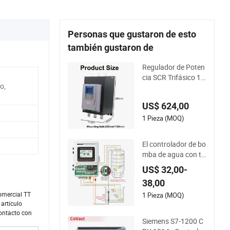
Personas que gustaron de esto
también gustaron de
Regulador de Poten
cia SCR Trifásico 11
o,
0kw~250kw 380V
Controlador de Pote
US$ 624,00
ncia de Tiristor para
Calentador / Horno
1 Pieza (MOQ)
/ Control de Temper
atura
El controlador de bo
mba de agua con te
mporizador de capa
US$ 32,00-
citor incorporado se
38,00
utiliza para el riego
rcial TT
de tierras agrícolas
1 Pieza (MOQ)
rtículo
contacto con
Siemens S7-1200 C