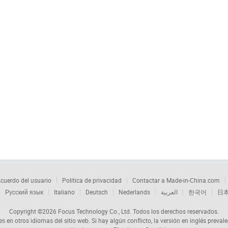
cuerdo del usuario
Política de privacidad
Contactar a Made-in-China.com
Русский язык
Italiano
Deutsch
Nederlands
العربية
한국어
日
Copyright ©2026
Focus Technology Co., Ltd.
Todos los derechos reservados.
s en otros idiomas del sitio web. Si hay algún conflicto, la versión en inglés prevale