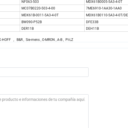
NF063-503
MDX61B0005-5A3-4-0T
MC07B0220-503-4-00
7ME6910-1AA30-1AA0
MDX61B-0011-5A3-4-0T
MDX61B0110-5A3-4-0T/D
BW090-P52B
DFE33B
DER11B
DEH11B
-HOFF , B&R , Sie-mens , O-MRON , A-B , PI-LZ