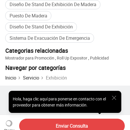
Diseño De Stand De Exhibición De Madera
Puesto De Madera
Diseño De Stand De Exhibición
Sistema De Evacuación De Emergencia
Categorias relacionadas
Mostrador para Promoción
,
Roll Up Expositor
,
Publicidad
Navegar por categorías
Inicio
Servicio
Exhibición
Productos Populares
Precio de Productos Populares
Hola
,
haga clic aquí para ponerse en contacto con el
Productos Populares al por Mayor
Comprador de Estrella
proveedor para obtener más información.
Sitio de PC
Perspectivas
Sobre
Acuerdo de Usuario
Política de Privacidad
Contacto
Copyright © 2026 Focus Technology Co., Ltd. All Rights Reserved
Enviar Consulta