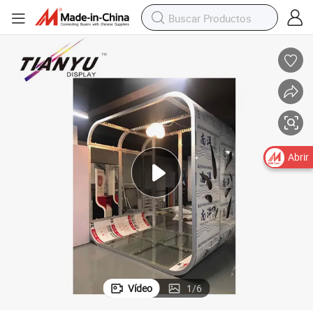
Abrir
Vídeo
1
/
6