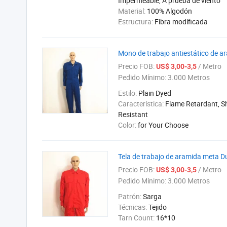
Impermeable, A prueba de viento
Material:
100% Algodón
Estructura:
Fibra modificada
Mono de trabajo antiestático de a
Precio FOB:
/ Metro
US$ 3,00-3,5
Pedido Mínimo:
3.000 Metros
Estilo:
Plain Dyed
Característica:
Flame Retardant, Sh
Resistant
Color:
for Your Choose
Tela de trabajo de aramida meta D
Precio FOB:
/ Metro
US$ 3,00-3,5
Pedido Mínimo:
3.000 Metros
Patrón:
Sarga
Técnicas:
Tejido
Tarn Count:
16*10