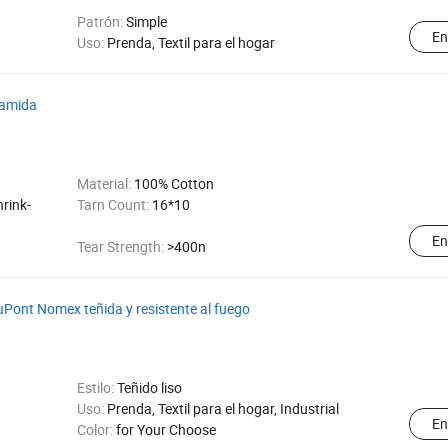
Patrón:
Simple
En
Uso:
Prenda, Textil para el hogar
ramida
Material:
100% Cotton
rink-
Tarn Count:
16*10
En
Tear Strength:
>400n
uPont Nomex teñida y resistente al fuego
Estilo:
Teñido liso
Uso:
Prenda, Textil para el hogar, Industrial
En
Color:
for Your Choose