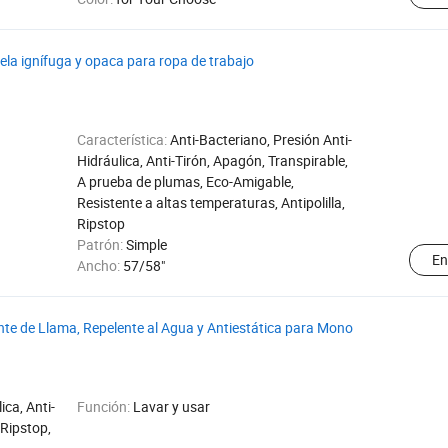
tela ignífuga y opaca para ropa de trabajo
Característica:
Anti-Bacteriano, Presión Anti-
Hidráulica, Anti-Tirón, Apagón, Transpirable,
A prueba de plumas, Eco-Amigable,
Resistente a altas temperaturas, Antipolilla,
Ripstop
Patrón:
Simple
En
Ancho:
57/58"
nte de Llama, Repelente al Agua y Antiestática para Mono
ica, Anti-
Función:
Lavar y usar
 Ripstop,