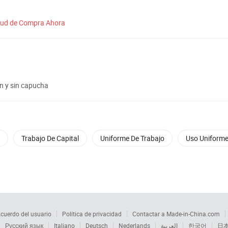
itud de Compra Ahora
n y sin capucha
Trabajo De Capital
Uniforme De Trabajo
Uso Uniform
cuerdo del usuario
Política de privacidad
Contactar a Made-in-China.com
Русский язык
Italiano
Deutsch
Nederlands
العربية
한국어
日