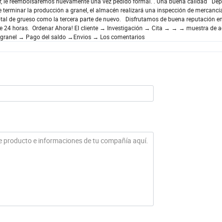
ugar, le reembolsaremos nuevamente una vez pedido formal. . Una buena calidad De
 terminar la producción a granel, el almacén realizará una inspección de mercancía
otal de grueso como la tercera parte de nuevo. Disfrutamos de buena reputación e
 24 horas. Ordenar Ahora! El cliente → Investigación → Cita → → → muestra de 
a granel → Pago del saldo →Envios → Los comentarios