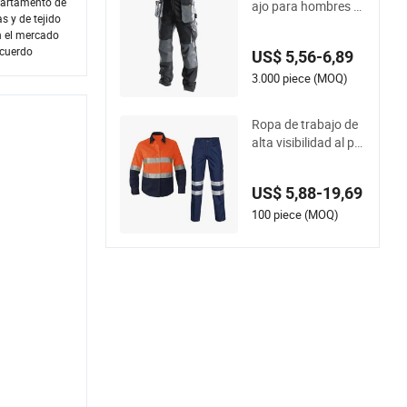
partamento de
ajo para hombres gr
y quirúrgico
s y de tejido
ises de cintura alta
n el mercado
para exteriores con
acuerdo
US$ 5,56-6,89
múltiples bolsillos e i
nserciones para rod
3.000 piece (MOQ)
illeras para constru
cción, pantalones d
Ropa de trabajo de
e trabajo de poliéste
alta visibilidad al po
r, algodón y spande
r mayor, pantalones
x de alta resistencia
industriales, chaque
US$ 5,88-19,69
tas reflectantes, ca
misas, diseño de uni
100 piece (MOQ)
forme de trabajo