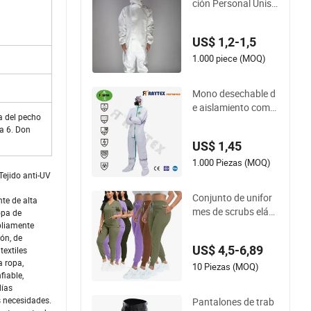
ción Personal Unise
céuticas
x Antiestático Desec
hable Overoles Prot
US$ 1,2-1,5
ectores Traje Cubier
ta
1.000 piece (MOQ)
Mono desechable d
e aislamiento compl
a del pecho
eto de tela no tejida
sa 6. Don
con overol de protec
US$ 1,45
ción segura para tra
bajar en la granja
1.000 Piezas (MOQ)
Tejido anti-UV
Conjunto de unifor
te de alta
mes de scrubs elásti
opa de
cos con logo person
mpliamente
ión, de
alizado de fabricant
US$ 4,5-6,89
textiles
e, blusa de scrubs d
a ropa,
e gran tamaño para
10 Piezas (MOQ)
fiable,
mujeres, pantalones
días
de jogging, uniform
s necesidades.
Pantalones de trab
e de trabajo médico