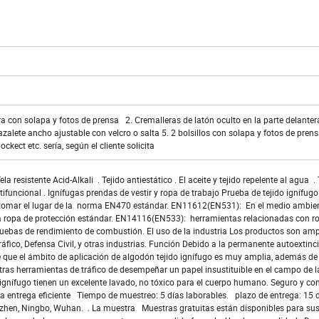
era con solapa y fotos de prensa 2. Cremalleras de latón oculto en la parte delanter
zalete ancho ajustable con velcro o salta 5. 2 bolsillos con solapa y fotos de pren
pockect etc. sería, según el cliente solicita
resistente Acid-Alkali . Tejido antiestático . El aceite y tejido repelente al agua . 
tifuncional . Ignífugas prendas de vestir y ropa de trabajo Prueba de tejido ignífugo
tomar el lugar de la norma EN470 estándar. EN11612(EN531): En el medio ambien
 la ropa de protección estándar. EN14116(EN533): herramientas relacionadas con r
s pruebas de rendimiento de combustión. El uso de la industria Los productos son a
l tráfico, Defensa Civil, y otras industrias. Función Debido a la permanente autoextinc
e que el ámbito de aplicación de algodón tejido ignífugo es muy amplia, además de 
 otras herramientas de tráfico de desempeñar un papel insustituible en el campo de l
gnífugo tienen un excelente lavado, no tóxico para el cuerpo humano. Seguro y con
a entrega eficiente Tiempo de muestreo: 5 días laborables. plazo de entrega: 15 
nzhen, Ningbo, Wuhan. . La muestra Muestras gratuitas están disponibles para su