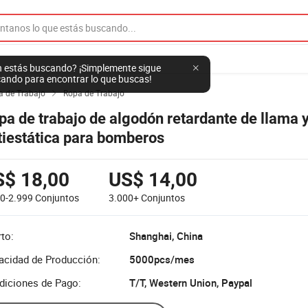
 estás buscando? ¡Simplemente sigue
ando para encontrar lo que buscas!
a de Trabajo
Ropa de Trabajo

pa de trabajo de algodón retardante de llama 
tiestática para bomberos
S$ 18,00
US$ 14,00
00-2.999
Conjuntos
3.000+
Conjuntos
to:
Shanghai, China
acidad de Producción:
5000pcs/mes
diciones de Pago:
T/T, Western Union, Paypal