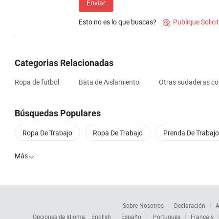
Enviar
Esto no es lo que buscas?
Publique Solic

Categorias Relacionadas
Ropa de futbol
Bata de Aislamiento
Otras sudaderas co
Búsquedas Populares
Ropa De Trabajo
Ropa De Trabajo
Prenda De Trabajo
Más

Sobre Nosotros
Declaración
A
Opciones de Idioma:
English
Español
Português
Français