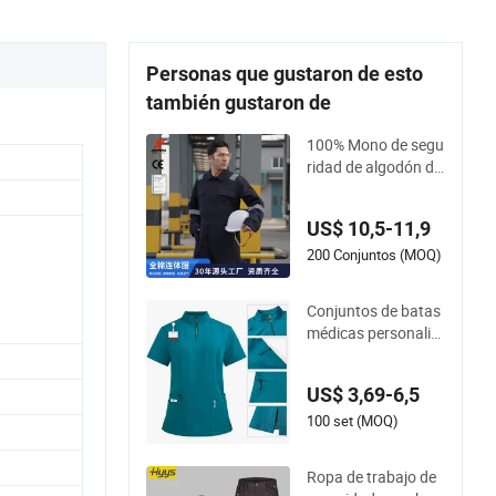
ndex de alta resistencia
Personas que gustaron de esto
también gustaron de
100% Mono de segu
ridad de algodón de
alta visibilidad de m
anga larga para el tr
US$ 10,5-11,9
abajo
200 Conjuntos (MOQ)
Conjuntos de batas
médicas personaliz
adas para el person
al del hospital, unifo
US$ 3,69-6,5
rmes de enfermería
con bordado de log
100 set (MOQ)
o
Ropa de trabajo de