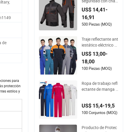
seguridad con chaq
ltary,
ueta y pantalones d
US$ 14,41-
e tela Oxford de con
16,91
n1149
strucción con múlti
ples bolsillos
500 Piezas (MOQ)
Traje reflectante ant
a de
iestático eléctrico d
e poliéster y algodó
US$ 13,00-
n, ropa de segurida
18,00
d para ingenieros, p
roducción de equipo
100 Piezas (MOQ)
s de color personali
zado
pciones para
Ropa de trabajo refl
más protección
ectante de manga l
ntes estilos y
arga de verano, resi
stente a ácidos y ES
US$ 15,4-19,5
D, de color personali
zado, de poliéster y
100 Conjuntos (MOQ)
algodón, equipo de
protección personal
Producto de Protec
para plantas farma