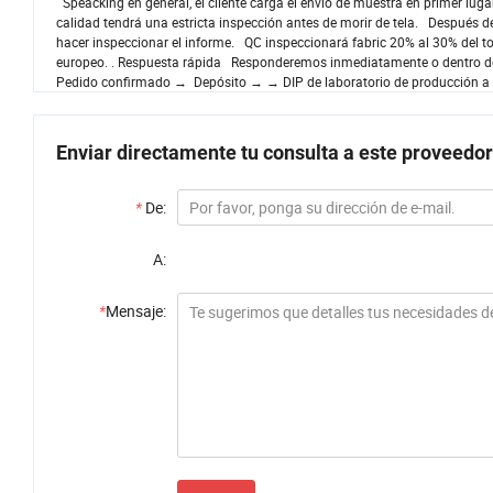
Speacking en general, el cliente carga el envío de muestra en primer l
calidad tendrá una estricta inspección antes de morir de tela. Después de
hacer inspeccionar el informe. QC inspeccionará fabric 20% al 30% del t
europeo. . Respuesta rápida Responderemos inmediatamente o dentro de
Pedido confirmado → Depósito → → DIP de laboratorio de producción 
Enviar directamente tu consulta a este proveedor
*
De:
A:
*
Mensaje: