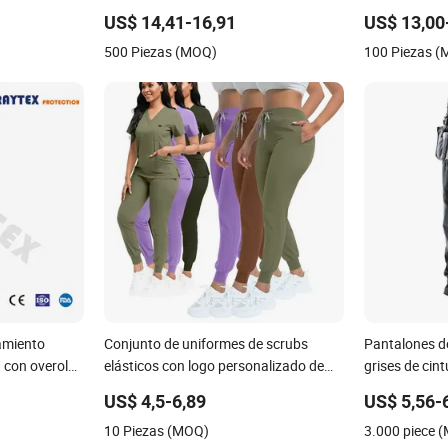
nfermería con
de construcción con múltiples bolsillos
seguridad par
US$ 14,41-16,91
US$ 13,00
de equipos de
500 Piezas (MOQ)
100 Piezas 
amiento
Conjunto de uniformes de scrubs
Pantalones d
a con overol
elásticos con logo personalizado de
grises de cint
a trabajar en
fabricante, blusa de scrubs de gran
con múltiples 
US$ 4,5-6,89
US$ 5,56-
tamaño para mujeres, pantalones de
para rodiller
10 Piezas (MOQ)
3.000 piece 
jogging, uniforme de trabajo médico y
pantalones de