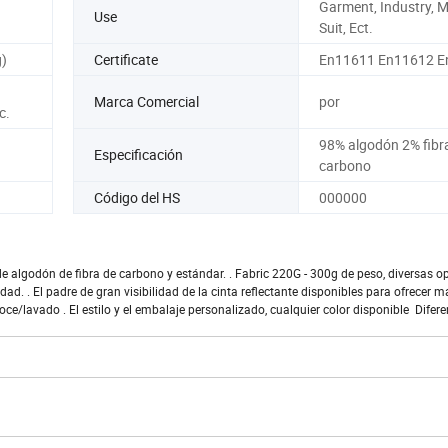
Garment, Industry, Mi
Use
Suit, Ect.
)
Certificate
En11611 En11612 E
Marca Comercial
por
c.
98% algodón 2% fibr
Especificación
carbono
Código del HS
000000
e algodón de fibra de carbono y estándar. . Fabric 220G - 300g de peso, diversas o
d. . El padre de gran visibilidad de la cinta reflectante disponibles para ofrecer 
roce/lavado . El estilo y el embalaje personalizado, cualquier color disponible Difere