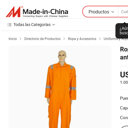
Productos
Todas las Categorías
¿Aún
busc
Inicio
Directorio de Productos
Ropa y Accesorios
Uniforme y Rop



Ro
an
U
1.0
Puer
Cap
Con