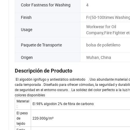
Color Fastness for Washing
4
Finish
Fr(50-100times Washing
Workwear for Oil
Usage
Company,Fiire Fighter et
Paquete de Transporte
bolsa de polietileno
Origen
Wuhan, China
Descripción de Producto
El algodón ignífugo y antiestático sobretodo . Uso abundante material d
cada temporada . Diseñado para ofrecer cómodas, la seguridad y durabilida
de seguridad en el entorno oscuro. . La solidez del color perfecto a la luz/
colores disponibles
Material
El 98% algodón 2% de fibra de carbono
:
El peso
de
220-300g/m²
tejido