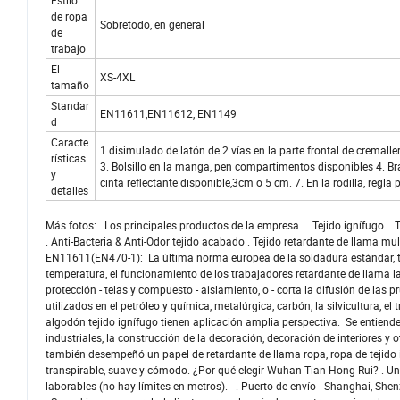
Estilo
de ropa
Sobretodo, en general
de
trabajo
El
XS-4XL
tamaño
Standar
EN11611,EN11612, EN1149
d
Caracte
1.disimulado de latón de 2 vías en la parte frontal de cremall
rísticas
3. Bolsillo en la manga, pen compartimentos disponibles 4. Bra
y
cinta reflectante disponible,3cm o 5 cm. 7. En la rodilla, regla 
detalles
Más fotos: Los principales productos de la empresa . Tejido ignífugo . Tela 
. Anti-Bacteria & Anti-Odor tejido acabado . Tejido retardante de llama mul
EN11611(EN470-1): La última norma europea de la soldadura estándar, 
temperatura, el funcionamiento de los trabajadores retardante de llama
protección - telas y compuesto - aislamiento, o - corta la difusión de la
utilizados en el petróleo y química, metalúrgica, carbón, la silvicultura, e
algodón tejido ignífugo tienen aplicación amplia perspectiva. Se entiend
industriales, la construcción de la decoración, decoración de interiores y
también desempeñó un papel de retardante de llama ropa, ropa de tejido i
transpirable, suave y cómodo. ¿Por qué elegir Wuhan Tian Hong Rui? . Un
laborables (no hay límites en metros). . Puerto de envío Shanghai, She