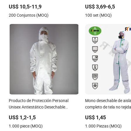
el trabajo
hospital, uniformes de e
US$ 10,5-11,9
US$ 3,69-6,5
bordado de logo
200 Conjuntos (MOQ)
100 set (MOQ)
Producto de Protección Personal
Mono desechable de aisl
Unisex Antiestático Desechable
completo de tela no tejid
Overoles Protectores Traje Cubierta
de protección segura par
US$ 1,2-1,5
US$ 1,45
la granja
1.000 piece (MOQ)
1.000 Piezas (MOQ)