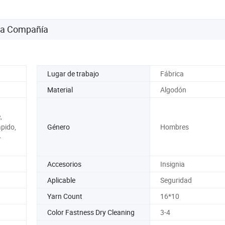
quirúrgico
algodón y spa
 la Compañía
Lugar de trabajo
Fábrica
Material
Algodón
,
pido,
Género
Hombres
-
Accesorios
Insignia
Aplicable
Seguridad
Yarn Count
16*10
Color Fastness Dry Cleaning
3-4