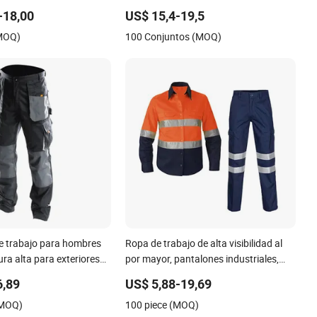
a ingenieros, producción
ESD, de color personalizado, de
-18,00
US$ 15,4-19,5
 color personalizado
poliéster y algodón, equipo de
(MOQ)
100 Conjuntos (MOQ)
protección personal para plantas
farmacéuticas
e trabajo para hombres
Ropa de trabajo de alta visibilidad al
ura alta para exteriores
por mayor, pantalones industriales,
bolsillos e inserciones
chaquetas reflectantes, camisas,
6,89
US$ 5,88-19,69
as para construcción,
diseño de uniforme de trabajo
(MOQ)
100 piece (MOQ)
 trabajo de poliéster,