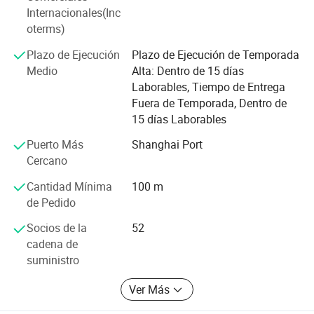
nosotros. Y están dispuestos a establecer relaciones
Internacionales(Inc
comerciales con nosotros durante mucho tiempo.
oterms)
Nuestros principales productos son tejidos 100% nylon,
Plazo de Ejecución
Plazo de Ejecución de Temporada
como los tejidos tafetán de nylon para las chaquetas y los
Medio
Alta: Dentro de 15 días
tejidos 100% poli, como el tejido de polichifón para
Laborables, Tiempo de Entrega
vestido, el tejido de poly pongee y el tejido de poly taslan
Fuera de Temporada, Dentro de
para chaquetas, y también podemos hacer oxford tejidos
15 días Laborables
para bolsas y luggages, así que bienvenidos a su
investigación de cualquier tejido, tenemos nuestra propia
Puerto Más
Shanghai Port
fábrica de tejidos y revestimiento puede controlar la
Cercano
calidad muy bien
Cantidad Mínima
100 m
de Pedido
Socios de la
52
cadena de
suministro
Ver Más