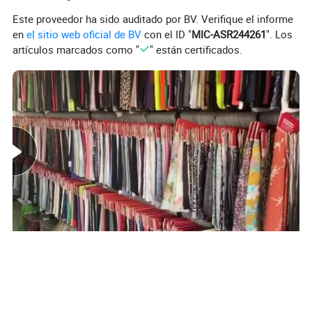
Embalaje:
envasados, como todas las peticiones.
Este proveedor ha sido auditado por BV. Verifique el informe
Shanghai
Puerto de carga:
en
el sitio web oficial de BV
con el ID "
MIC-ASR244261
". Los
Acerca de 5-25días después de haber confirmado
hora de entrega:
artículos marcados como "
" están certificados.
200m/diseño
MOQ:
T/T o LC
Pago:
(Más de 100 colores disponibles en stock listo
bienes)ultra delgado de nylon impermeable
ligero tafetán telas para down jacket/niños
jackete :