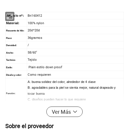
Bn160412
Artículo nº:
100% nylon
Material:
20d*20d
Recuento de hilo:
36gramos
Peso:
/
Densidad:
58/60"
Ancho:
Tejido
Technics
Plain estilo down proof
Estilo:
Como requieren
Diseño y color:
A.
buena solidez del color, alrededor de 4 clase
B. agradables para la piel se sienta mejor, natural drapeado y
tocar buena
Función:
C. diseños pueden hacer lo que requiere
D. nuestro productos comercializados ampliamente en Europa,
Ver Más
Estados Unidos y Australia.
Chaquetas /Down Jacket/niños las prendas de vestir
El uso de alcance:
Sobre el proveedor
Las bolsas de plástico interior, exterior
bolsas tejidas o