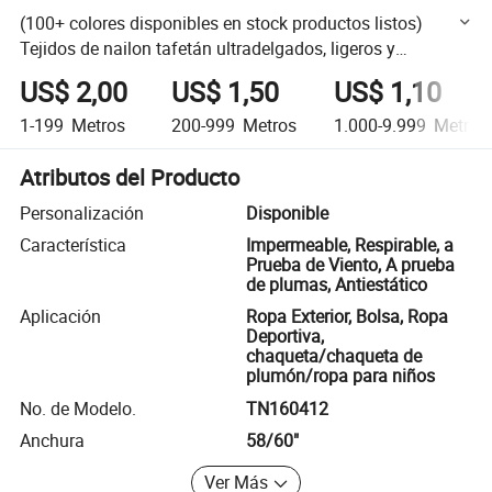
(100+ colores disponibles en stock productos listos)
Tejidos de nailon tafetán ultradelgados, ligeros y
resistentes al agua para chaquetas de plumas chaquetas
US$ 2,00
US$ 1,50
US$ 1,10
para niños
1-199
Metros
200-999
Metros
1.000-9.999
Metros
Atributos del Producto
Personalización
Disponible
Característica
Impermeable, Respirable, a
Prueba de Viento, A prueba
de plumas, Antiestático
Aplicación
Ropa Exterior, Bolsa, Ropa
Deportiva,
chaqueta/chaqueta de
plumón/ropa para niños
No. de Modelo.
TN160412
Anchura
58/60"
Ver Más