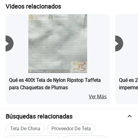
Videos relacionados
Disponemos de más de 100 colores
Qué es 400t Tela de Nylon Ripstop Taffeta
Qué es 2
para Chaquetas de Plumas
impermea
disponibles en stock ,listos los bienes
chaquet
Ver Más
Búsquedas relacionadas
Tela De China
Proveedor De Tela