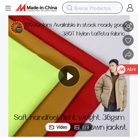
afetán ultradelgados, ligeros y resistentes al agua para chaquetas de pl
(100+ colores disponibles en stock productos listos) Tejidos de nailon t
Abrir
Vídeo
1
/
4