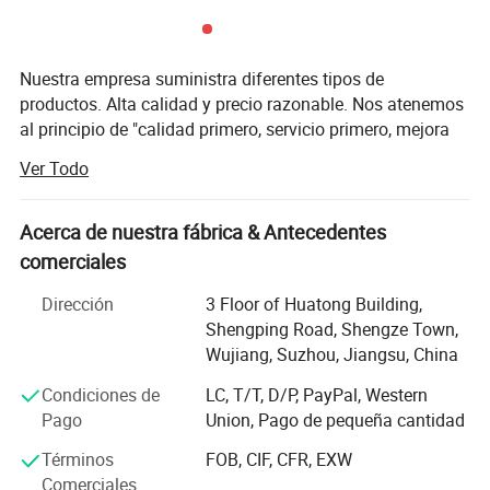
Nuestra empresa suministra diferentes tipos de
productos. Alta calidad y precio razonable. Nos atenemos
al principio de "calidad primero, servicio primero, mejora
continua e innovación para satisfacer a los clientes" para
Ver Todo
la gestión y "cero defectos, cero quejas" como el objetivo
de calidad. Para perfeccionar nuestro servicio, ofrecemos
los productos de buena calidad a un precio razonable.
Acerca de nuestra fábrica & Antecedentes
comerciales
Somos un fabricante profesional de tejidos químicos. Los
fundadores DE TIANEN TEXTILES tienen más de 10 años
Dirección
3 Floor of Huatong Building,
de experiencia en este campo. Y tuvimos una buena
Shengping Road, Shengze Town,
cooperación con muchas fábricas excelentes. Por lo tanto,
Wujiang, Suzhou, Jiangsu, China
los productos se proporcionan aquí, con buena calidad,
Condiciones de
LC, T/T, D/P, PayPal, Western
precio competitivo, y el mejor servicio.
Pago
Union, Pago de pequeña cantidad
Nuestros clientes en casa y en el extranjero nos hacen
Términos
FOB, CIF, CFR, EXW
evaluar que somos profesionales y podemos confiar en
Comerciales