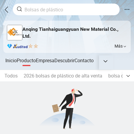
Anqing Tianhaiguangyuan New Material Co.,
Ltd.
Más
Inicio
Producto
Empresa
Descubrir
Contacto
Todos
2026 bolsas de plástico de alta venta
bolsa de plá