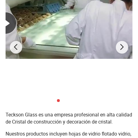
1830x2440mm, 1830x3050mm, 2140x2250mm,
2140x3210mm,2134x3050mm, 2134x3300mm,
2134x3660mm, 2250x3210mm, 2250x3300mm,
2440x3050mm, etc., también pueden reducir el tamaño como
solicitud de clientes.
Ventajas:
1. Alta transmitancia de luz.
2. La luz del sol y la radiación ultravioleta absorbiendo lo que
ofrece aislamiento térmico y ahorro de energía.
3. Mejora el aspecto arquitectónico.
Teckson Glass es una empresa profesional en alta calidad
de Cristal de construcción y decoración de cristal.
4. Se utiliza como sustrato para diversas aplicaciones de
Nuestros productos incluyen hojas de vidrio flotado vidrio,
cristal.