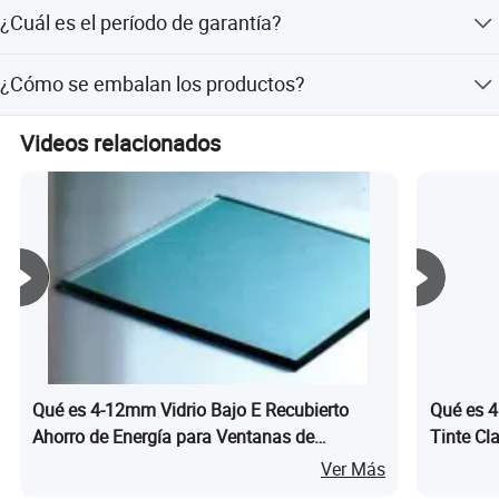
Nuestros productos están certificados con ISO9001:2008,
¿Cuál es el período de garantía?
CE, SGS, AS/NZS2208:1996 y EN12150.
Ofrecemos un servicio postventa y una garantía de 3
¿Cómo se embalan los productos?
años para nuestros productos.
Los productos se embalan en cajas de madera aptas
Videos relacionados
para el transporte marítimo o en cajas de contrachapado,
con intercalación de polvo o papel, y con seguro de
transporte completo.
Tamaño:
Qué es 4-12mm Vidrio Bajo E Recubierto
Qué es 
Ahorro de Energía para Ventanas de
Tinte Cl
1. Espejo de aluminio
Edificios y Muros Cortina
Jalousie
Ver Más
Grosor: 1,5 mm a 6mm.