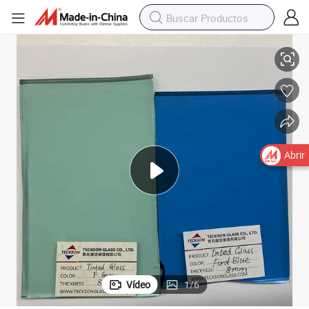
e Construcción Lonas para Ducha Precio
Color Vidrio Coloreado / Esmerilado / Figurado / Tintado / Diseño / Art
Abrir
Vídeo
1
/
6