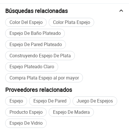
Tamaño: 600x900, 500x700 1830x1220, 1650x2200,
Búsquedas relacionadas
1830x2440, 1500x2000.
Color Del Espejo
Color Plata Espejo
Revestimiento: Doble y solo
Espejo De Baño Plateado
Espejo De Pared Plateado
La pintura color: gris, verde, blanco, rojo
Construyendo Espejo De Plata
2. Espejo de plata
Espejo Plateado Claro
2mm de espesor: -6mm
Compra Plata Espejo al por mayor
Proveedores relacionados
Tamaño: 1830x1220, 1830x2440, 3300x2134, 3050x2134,
1650x2200.
Espejo
Espejo De Pared
Juego De Espejos
Producto Espejo
Espejo De Madera
Doble revestimiento;
Espejo De Vidrio
Pintura: Gris, verde, blanco