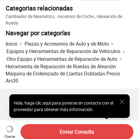
Categorias relacionadas
Cambiador de Neumático
,
Ascensor de Coche
,
Alineación de
Rueda
Navegar por categorías
Inicio
Piezas y Accesorios de Auto y de Moto
Equipos y Herramientas de Reparación de Vehículos
Otro Equipo y Herramientas de Reparación de Auto
Herramienta de Reparación de Ruedas de Aleación
Máquina de Enderezado de Llantas Dobladas Precio
Ars30
Productos Populares
Precio de Productos Populares
Hola
,
haga clic aquí para ponerse en contacto con el
Productos Populares al por Mayor
Comprador de Estrella
proveedor para obtener más información.
Sitio de PC
Perspectivas
Sobre
Acuerdo de Usuario
Política de Privacidad
Contacto
Copyright © 2026 Focus Technology Co., Ltd. All Rights Reserved
Enviar Consulta
Charlar