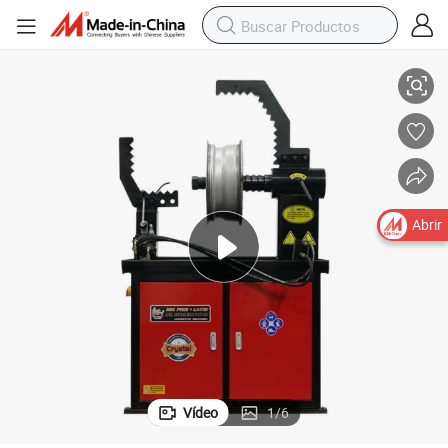
do de Llantas Dobladas Precio Ars30
Herramienta de Reparación de Ruedas de Aleación Máquina de Endereza
Abrir
Vídeo
1
/
6