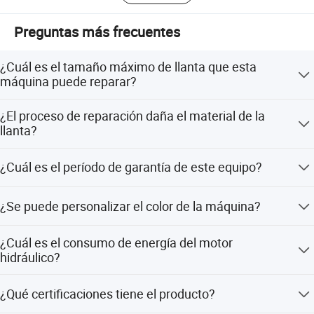
Preguntas más frecuentes
¿Cuál es el tamaño máximo de llanta que esta
máquina puede reparar?
La máquina puede reparar llantas de aleación con un
¿El proceso de reparación daña el material de la
tamaño máximo de 30 pulgadas.
llanta?
No, la máquina está diseñada para reparar llantas sin
¿Cuál es el período de garantía de este equipo?
dañar la estructura molecular ni las propiedades
mecánicas.
Ofrecemos una garantía de 2 años para esta máquina de
¿Se puede personalizar el color de la máquina?
reparación de llantas de aleación.
Sí, el color de la máquina se puede personalizar.
¿Cuál es el consumo de energía del motor
hidráulico?
La potencia del motor hidráulico es de 1,5 kW.
¿Qué certificaciones tiene el producto?