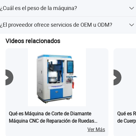
El producto cuenta con la certificación CE.
¿Cuál es el peso de la máquina?
El peso de la máquina es de 220 kg.
¿El proveedor ofrece servicios de OEM u ODM?
Sí, el proveedor ofrece tanto servicios de OEM como de
Videos relacionados
ODM.
Qué es Máquina de Corte de Diamante
Qué es R
Máquina CNC de Reparación de Ruedas
de Cuer
Lwr807vp con Doble Eje Z
Awr802vp
Ver Más