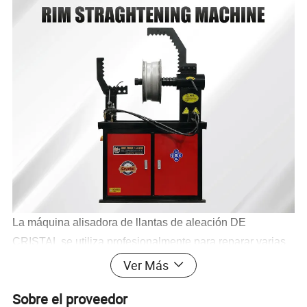
La máquina alisadora de llantas de aleación DE
CRISTAL se utiliza profesionalmente para reparar varias
llantas de aleación con deformación, deformación, y
Ver Más
hundido, etc. tiene muchas ventajas, tales como diseño
Sobre el proveedor
único, perfecto efecto de reparación, proceso de