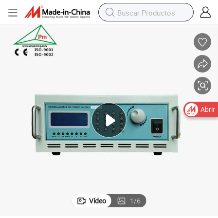
Abrir
Vídeo
1
/
6