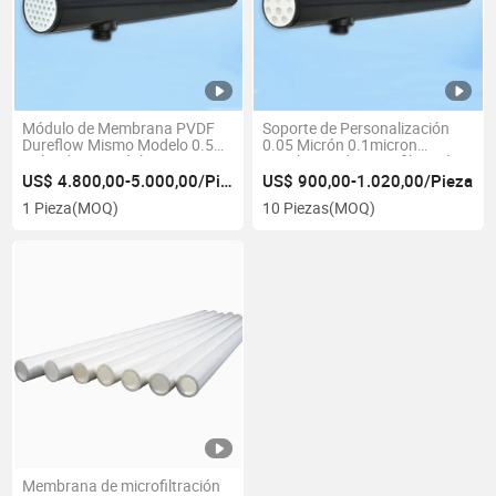
Módulo de Membrana PVDF
Soporte de Personalización
Dureflow Mismo Modelo 0.5
0.05 Micrón 0.1micron
Pulgadas 61 Núcleos para
Membrana de Microfiltración
Aguas Residuales Industriales
Mf para Aguas Residuales
US$ 4.800,00-5.000,00/Pieza
US$ 900,00-1.020,00/Pieza
Industriales
1 Pieza
(MOQ)
10 Piezas
(MOQ)
Membrana de microfiltración