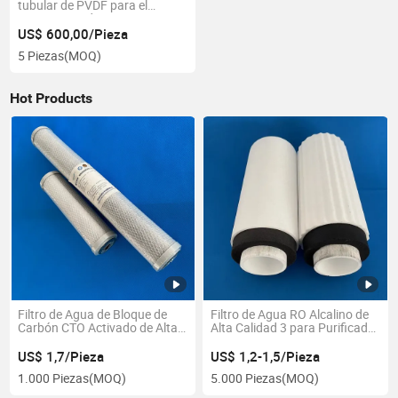
tubular de PVDF para el
tratamiento de aguas
residuales
US$ 600,00/Pieza
5 Piezas
(MOQ)
Hot Products
Filtro de Agua de Bloque de
Filtro de Agua RO Alcalino de
Carbón CTO Activado de Alta
Alta Calidad 3 para Purificador
Calidad 5 10' 20' 30' Cartuchos
de Agua en Casa
a Granel
US$ 1,7/Pieza
US$ 1,2-1,5/Pieza
1.000 Piezas
(MOQ)
5.000 Piezas
(MOQ)