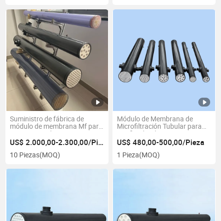
Suministro de fábrica de
Módulo de Membrana de
módulo de membrana Mf para
Microfiltración Tubular para
tratamiento de aguas
Purificador de Aguas
residuales industriales
Residuales Industriales
US$ 2.000,00-2.300,00/Pieza
US$ 480,00-500,00/Pieza
10 Piezas
(MOQ)
1 Pieza
(MOQ)