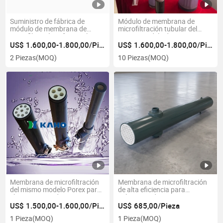
Suministro de fábrica de
Módulo de membrana de
módulo de membrana de
microfiltración tubular del
microfiltración Mf para planta
mismo modelo de Porex para
de tratamiento de aguas
el tratamiento de aguas
US$ 1.600,00-1.800,00/Pieza
US$ 1.600,00-1.800,00/Pieza
residuales
residuales industriales
2 Piezas
(MOQ)
10 Piezas
(MOQ)
Membrana de microfiltración
Membrana de microfiltración
del mismo modelo Porex para
de alta eficiencia para
el tratamiento de aguas
soluciones de aguas
residuales industriales (KAHO)
residuales industriales
US$ 1.500,00-1.600,00/Pieza
US$ 685,00/Pieza
1 Pieza
(MOQ)
1 Pieza
(MOQ)