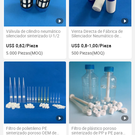
Válvula de cilindro neumático
Venta Directa de Fábrica de
silenciador sinterizado U-1/2
Silenciador Neumático de
Plástico con Tubo Plástico
Poroso en su Interior
US$ 0,62/Pieza
US$ 0,8-1,00/Pieza
5.000 Piezas
(MOQ)
500 Piezas
(MOQ)
Filtro de polietileno PE
Filtro de plástico poroso
sinterizado poroso OEM de
sinterizado de PP y PE para