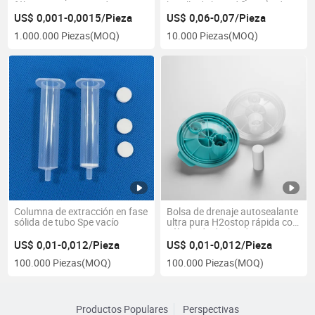
fábrica para puntas de pipeta
botella de humidificación de
filtradas
oxígeno
US$ 0,001-0,0015/Pieza
US$ 0,06-0,07/Pieza
1.000.000 Piezas
(MOQ)
10.000 Piezas
(MOQ)
Columna de extracción en fase
Bolsa de drenaje autosealante
sólida de tubo Spe vacío
ultra pura H2ostop rápida con
válvula de desbordamiento
US$ 0,01-0,012/Pieza
US$ 0,01-0,012/Pieza
100.000 Piezas
(MOQ)
100.000 Piezas
(MOQ)
Productos Populares
Perspectivas