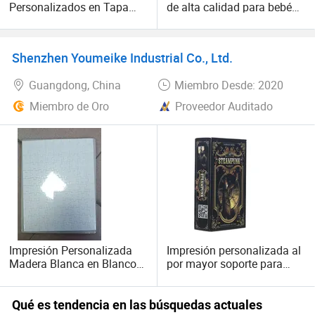
Personalizados en Tapa
de alta calidad para bebés,
Dura Juegos de
tapa dura, en español,
Rompecabezas para Niños
cuentos de colores, libros
de 3-5 Conjunto de Puzzles
para niños, impresión para
Shenzhen Youmeike Industrial Co., Ltd.
para Niños Juguetes de
niños
Aprendizaje Imprenta
Guangdong, China
Miembro Desde: 2020
Personalizada
Miembro de Oro
Proveedor Auditado
Impresión Personalizada
Impresión personalizada al
Madera Blanca en Blanco
por mayor soporte para
2D Rompecabezas Jigsaw
cartas de tarot de brujas
juego cartas de tarot cartas
de juego cartas de tarot
Qué es tendencia en las búsquedas actuales