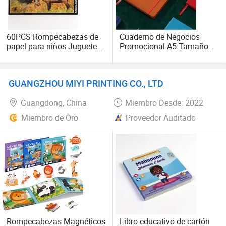
60PCS Rompecabezas de
Cuaderno de Negocios
papel para niños Juguetes
Promocional A5 Tamaño
educativos personalizados
Planificador de Cubierta
Juguete de madera
Dura de Cuero PU Libreta
Montessori de animales
Cuadernos
GUANGZHOU MIYI PRINTING CO., LTD
Rompecabezas Juegos
para preescolar
Guangdong, China
Miembro Desde: 2022
Miembro de Oro
Proveedor Auditado
Rompecabezas Magnéticos
Libro educativo de cartón