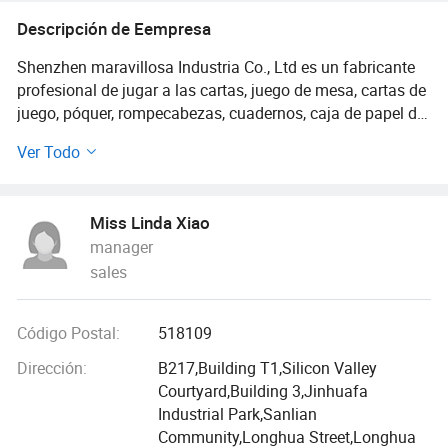
Descripción de Eempresa
Shenzhen maravillosa Industria Co., Ltd es un fabricante
profesional de jugar a las cartas, juego de mesa, cartas de
juego, póquer, rompecabezas, cuadernos, caja de papel de
regalo, calendario, libros, juguetes, OEM&ODM papel y
Ver Todo
plástico conjunto entero etc
tenemos más de 12 años de experiencia, somos miembros
Miss Linda Xiao
de un gran grupo de fabricación, tenemos fábrica en
manager
shenzhen, Ningbo, Shanghai, hemos producido millones
sales
de barajas de juego de cartas, juegos de cartas y de mesa,
todo el juego de artículos de papel y plástico para
personas y empresas de todo el mundo.
Código Postal:
518109
Cada fábrica que cubre un área de 5000 metros
Dirección:
B217,Building T1,Silicon Valley
cuadrados, un total de unos 30000 metros cuadrados,
Courtyard,Building 3,Jinhuafa
tenemos un total de 600 trabajadores y muchas máquinas
Industrial Park,Sanlian
avanzadas como la filmadora de planchas digital CTP, la
Community,Longhua Street,Longhua