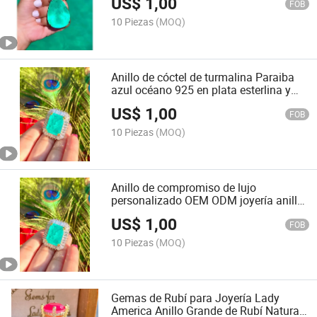
US$
1,00
FOB
10 Piezas
(MOQ)
Anillo de cóctel de turmalina Paraiba
azul océano 925 en plata esterlina y
oro
US$
1,00
FOB
10 Piezas
(MOQ)
Anillo de compromiso de lujo
personalizado OEM ODM joyería anillo
de moda azul neón
US$
1,00
FOB
10 Piezas
(MOQ)
Gemas de Rubí para Joyería Lady
America Anillo Grande de Rubí Natural