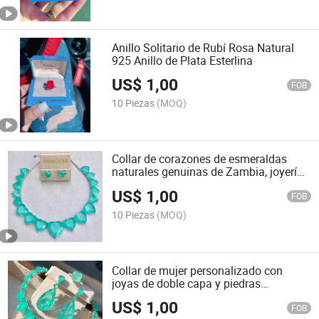
Anillo Solitario de Rubí Rosa Natural
925 Anillo de Plata Esterlina
US$
1,00
FOB
10 Piezas
(MOQ)
Collar de corazones de esmeraldas
naturales genuinas de Zambia, joyería,
color verde neón
US$
1,00
FOB
10 Piezas
(MOQ)
Collar de mujer personalizado con
joyas de doble capa y piedras
preciosas, joyería de lujo
US$
1,00
FOB