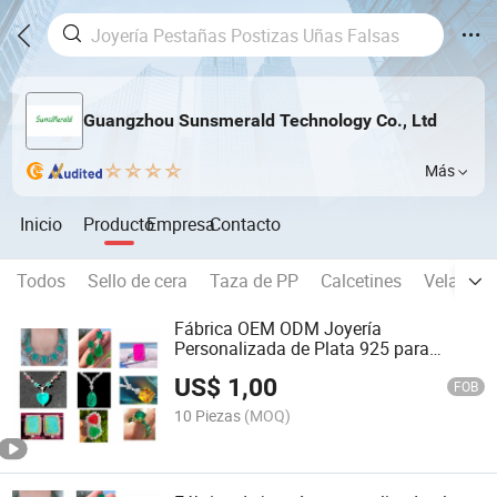
Guangzhou Sunsmerald Technology Co., Ltd
Más
Inicio
Producto
Empresa
Contacto
Todos
Sello de cera
Taza de PP
Calcetines
Vela
R
Fábrica OEM ODM Joyería
Personalizada de Plata 925 para
Anillos Collares Pendientes
US$
1,00
FOB
10 Piezas
(MOQ)