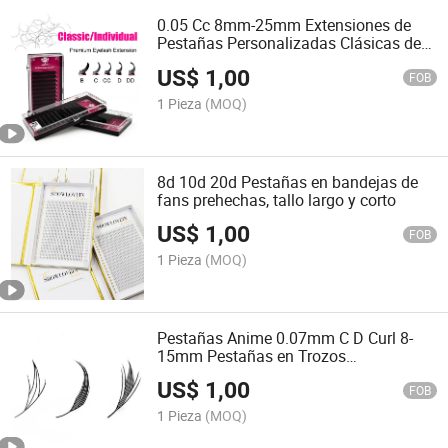
0.05 Cc 8mm-25mm Extensiones de
Pestañas Personalizadas Clásicas de
Terciopelo Negro Mate Oscuro
US$
1,00
FOB
1 Pieza
(MOQ)
8d 10d 20d Pestañas en bandejas de
fans prehechas, tallo largo y corto
US$
1,00
FOB
1 Pieza
(MOQ)
Pestañas Anime 0.07mm C D Curl 8-
15mm Pestañas en Trozos
Premontadas Anime
US$
1,00
FOB
1 Pieza
(MOQ)