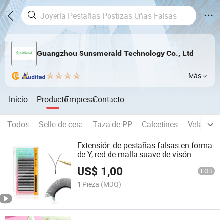
Guangzhou Sunsmerald Technology Co., Ltd
Más
Inicio
Producto
Empresa
Contacto
Todos
Sello de cera
Taza de PP
Calcetines
Vela
R
Extensión de pestañas falsas en forma
de Y, red de malla suave de visón
premium
US$
1,00
FOB
1 Pieza
(MOQ)