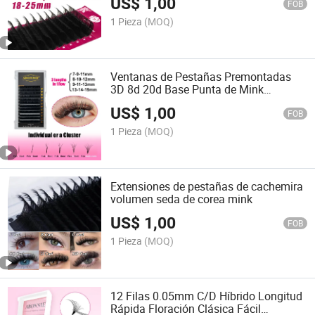
US$
1,00
FOB
1 Pieza
(MOQ)
Ventanas de Pestañas Premontadas
3D 8d 20d Base Punta de Mink
Ventanas de Volumen Premontadas
US$
1,00
FOB
1 Pieza
(MOQ)
Extensiones de pestañas de cachemira
volumen seda de corea mink
US$
1,00
FOB
1 Pieza
(MOQ)
12 Filas 0.05mm C/D Híbrido Longitud
Rápida Floración Clásica Fácil