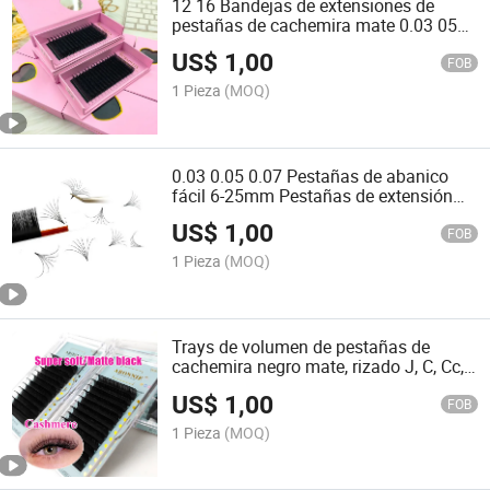
12 16 Bandejas de extensiones de
pestañas de cachemira mate 0.03 05
07mm Pestaña
US$
1,00
FOB
1 Pieza
(MOQ)
0.03 0.05 0.07 Pestañas de abanico
fácil 6-25mm Pestañas de extensión
extremadamente suaves
US$
1,00
FOB
1 Pieza
(MOQ)
Trays de volumen de pestañas de
cachemira negro mate, rizado J, C, Cc,
D
US$
1,00
FOB
1 Pieza
(MOQ)