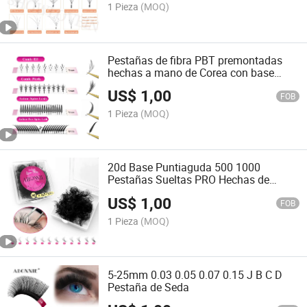
1 Pieza
(MOQ)
Pestañas de fibra PBT premontadas
hechas a mano de Corea con base
puntiaguda
US$
1,00
FOB
1 Pieza
(MOQ)
20d Base Puntiaguda 500 1000
Pestañas Sueltas PRO Hechas de
Pestañas
US$
1,00
FOB
1 Pieza
(MOQ)
5-25mm 0.03 0.05 0.07 0.15 J B C D
Pestaña de Seda