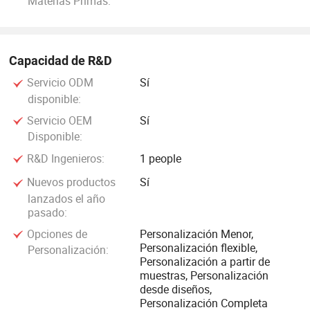
Materias Primas:
competitivos, servicios de entrega eficientes, y soporte post-
venta profesional. Unamos nuestras manos para explorar el
vasto potencial del mercado de la moda y la belleza, y crear
Capacidad de R&D
juntos éxito mutuo.
Servicio ODM
Sí
disponible:
Servicio OEM
Sí
Disponible:
R&D Ingenieros:
1 people
Nuevos productos
Sí
lanzados el año
pasado:
Opciones de
Personalización Menor,
Personalización flexible,
Personalización:
Personalización a partir de
muestras, Personalización
desde diseños,
Personalización Completa