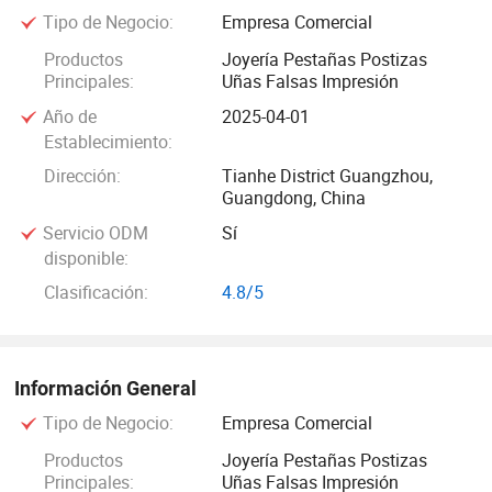
Tipo de Negocio:
Empresa Comercial
conocida por sus sofisticadas capacidades de fabricación
y conexiones comerciales globales, nuestra empresa
Productos
Joyería Pestañas Postizas
Principales:
Uñas Falsas Impresión
integra una meticulosa artesanía, conceptos de diseño de
vanguardia y un estricto control de calidad para ofrecer
Año de
2025-04-01
productos que combinan el atractivo estético con la
Establecimiento:
funcionalidad práctica, atendiendo a las diversas
Dirección:
Tianhe District Guangzhou,
necesidades de los mercados nacionales e internacionales.
Guangdong, China
Servicio ODM
Sí
En lo que respecta a nuestra línea de joyería, nos
disponible:
enorgullecemos de ofrecer una gama versátil de piezas,
Clasificación:
4.8/5
desde delicados collares de perlas y brillantes pendientes
de piedra preciosa hasta brazaletes metálicos minimalistas
y accesorios de diseño personalizado. Cada artículo se
Información General
somete a una rigurosa selección de materias primas,
Tipo de Negocio:
Empresa Comercial
incluyendo perlas de alto grado, piedras preciosas genuinas
y aleaciones duraderas que cumplen con las normas
Productos
Joyería Pestañas Postizas
internacionales de seguridad como REACH. Nuestro equipo
Principales:
Uñas Falsas Impresión