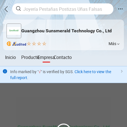
Guangzhou Sunsmerald Technology Co., Ltd
Más
Inicio
Producto
Empresa
Contacto
Info marked by "
√
" is verified by SGS.
Click here to view the
full report
.