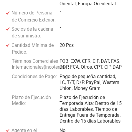
alta calidad, son resistentes, cómodos de llevar y
Oriental, Europa Occidental
resistentes a la deformación, lo que los hace ideales tanto
Número de Personal
1
para uso personal como para ventas al por menor.
de Comercio Exterior:
Socios de la cadena
1
En el Reino de la belleza, nuestras pestañas falsas están
de suministro:
diseñadas para realzar la belleza natural con un toque de
Cantidad Mínima de
20 Pcs
glamour. Ofrecemos una amplia variedad de estilos,
Pedido:
incluyendo lashes diarios de aspecto natural, lashes de
Términos Comerciales
FOB, EXW, CFR, CIF, DAT, FAS,
volumen dramático para eventos especiales, y lashes
Internacionales(Incoterms):
DDP, FCA, Otros, CPT, CIP, DAP
magnéticos innovadores que son fáciles de aplicar y quitar.
Condiciones de Pago:
Pago de pequeña cantidad,
Con fibras sintéticas suaves y ligeras o alternativas de piel
LC, T/T, D/P, PayPal, Western
de piel de piel de piel de mink de primera calidad, nuestras
Union, Money Gram
pestañas son suaves en los ojos, cómodas para un uso
Plazo de Ejecución
Plazo de Ejecución de
prolongado y diseñadas para crear un efecto vivo y
Medio:
Temporada Alta: Dentro de 15
días Laborables, Tiempo de
llamativo que eleva cualquier aspecto de maquillaje.
Entrega Fuera de Temporada,
Dentro de 15 días Laborables
En Guangzhou Sunsmerald Technology Co., Ltd,
Agente en el
No