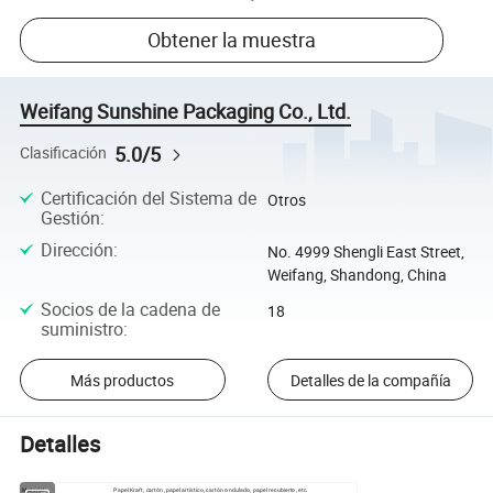
Obtener la muestra
Weifang Sunshine Packaging Co., Ltd.
5.0/5
Clasificación
Certificación del Sistema de
Otros
Gestión
:
Dirección
:
No. 4999 Shengli East Street,
Weifang, Shandong, China
Socios de la cadena de
18
suministro
:
Más productos
Detalles de la compañía
Detalles
Material
Papel Kraft, cartón, papel artístico, cartón ondulado, papel recubierto, etc.