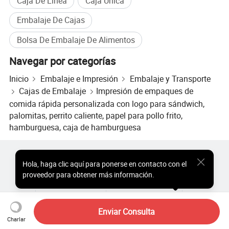
Caja De Línea
Caja Única
Embalaje De Cajas
Bolsa De Embalaje De Alimentos
Navegar por categorías
Inicio
Embalaje e Impresión
Embalaje y Transporte
Cajas de Embalaje
Impresión de empaques de
comida rápida personalizada con logo para sándwich,
palomitas, perrito caliente, papel para pollo frito,
hamburguesa, caja de hamburguesa
Productos Populares
Precio de Productos Populares
Hola
,
haga clic aquí para ponerse en contacto con el
Productos Populares al por Mayor
Comprador de Estrella
proveedor para obtener más información.
Sitio de PC
Perspectivas
Sobre
Acuerdo de Usuario
Política de Privacidad
Contacto
Copyright © 2026 Focus Technology Co., Ltd. All Rights Reserved
Enviar Consulta
Charlar