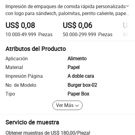
Impresión de empaques de comida rápida personalizada
con logo para sándwich, palomitas, perrito caliente, papel
para pollo frito, hamburguesa, caja de hamburguesa
US$ 0,08
US$ 0,06
US$
10.000-49.999
Piezas
50.000-299.999
Piezas
300.0
Atributos del Producto
Aplicación
Alimento
Material
Papel
Impresión Página
A doble cara
No. de Modelo.
Burger box-02
Tipo
Paper Box
Ver Más
Servicio de muestra
Obtener muestras de
US$ 180,00
/
Pieza
!