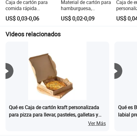
pieza de embalaje proteja y construya la reputación de
Caja de cartón para
Material de cartón para
Caja de 
comida rápida
hamburguesa,
personali
Marca de nuestros clientes.
personalizada para
sándwich, alitas de
de grado 
US$ 0,03-0,06
US$ 0,02-0,09
US$ 0,04
llevar con
pollo frito, papas fritas
papel cor
Nuestra visión es simple: Ser el proveedor de soluciones
compartimento para
para paquete de
comida rá
de embalaje de papel más profesional y confiable en el
salsas y soporte para
comida rápida, paquete
frito, ha
Videos relacionados
norte de China. Cuando surgen nuevas ideas en cualquier
ketchup, ideal para
para llevar, caja de
papas fri
parte de la industria del embalaje, estamos más que
pollo frito,
papel con asa
felices de traerlas a usted. Hagamos juntos el futuro.
hamburguesas y papas
fritas en picnics
Qué es Caja de cartón kraft personalizada
Qué es B
para pizza para llevar, pasteles, galletas y
labial p
manualidades
Ver Más