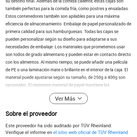
su destino final. Además de la comida caliente, estas cajas son
también perfectas para la comida fría, como postres y ensaladas.
Estos contenedores también son apilables para una máxima
eficiencia de almacenamiento. Embalaje de papel personalizado de
primera calidad para sus hamburguesas. Todas las cajas se
pueden personalizar según su diseño para adaptarse a sus
necesidades de embalaje. Los materiales que prometemos usar
son todos de grado alimentario y pueden estar en contacto directo
con los alimentos. Al mismo tiempo, se puede añadir una película
de PE o una laminación mate o brillante en el interior de la caja. El
material puede ajustarse según su tamaño, de 250g a 400g son
opcionales. El resistente material de papel mantiene las
hamburguesas seguras en tránsito para una entrega óptima y no
Ver Más
se rasga fácilmente. Según los diferentes materiales y tipos de
cajas, puede ser hecho en cajas de hamburguesa de concha, cajas
Sobre el proveedor
de hamburguesa tipo socket, y cajas de hamburguesas
tridimensionales. Soluciones personalizadas para el envasado de
Este proveedor ha sido auditado por TÜV Rheinland.
alimentos en Sunshine Packaging: Tamaños y formas
Verifique el informe en
el sitio web oficial de TÜV Rheinland