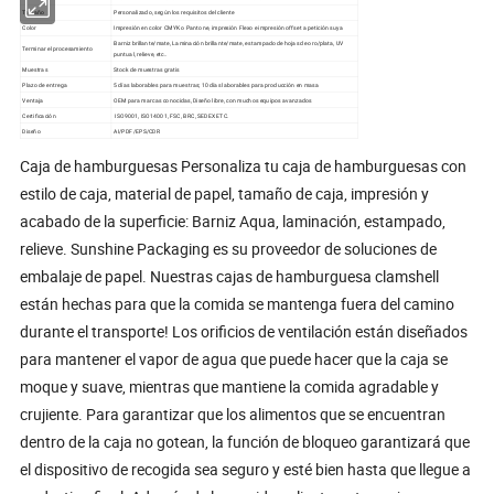
Tamaño
Personalizado, según los requisitos del cliente
Color
Impresión en color CMYK o Pantone, impresión Flexo e impresión offset a petición suya
Barniz brillante/mate, Laminación brillante/mate, estampado de hojas de oro/plata, UV
Terminar el procesamiento
puntual, relieve, etc..
Muestras
Stock de muestras gratis
Plazo de entrega
5 días laborables para muestras; 10 días laborables para producción en masa
Ventaja
OEM para marcas conocidas, Diseño libre, con muchos equipos avanzados
Certificación
ISO9001, ISO14001, FSC, BRC, SEDEX ETC.
Diseño
AI/PDF/EPS/CDR
Caja de hamburguesas Personaliza tu caja de hamburguesas con
estilo de caja, material de papel, tamaño de caja, impresión y
acabado de la superficie: Barniz Aqua, laminación, estampado,
relieve. Sunshine Packaging es su proveedor de soluciones de
embalaje de papel. Nuestras cajas de hamburguesa clamshell
están hechas para que la comida se mantenga fuera del camino
durante el transporte! Los orificios de ventilación están diseñados
para mantener el vapor de agua que puede hacer que la caja se
moque y suave, mientras que mantiene la comida agradable y
crujiente. Para garantizar que los alimentos que se encuentran
dentro de la caja no gotean, la función de bloqueo garantizará que
el dispositivo de recogida sea seguro y esté bien hasta que llegue a