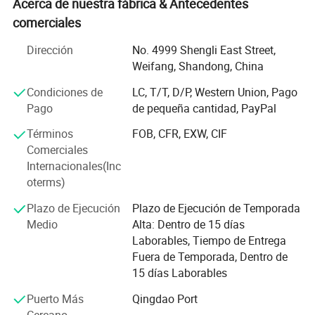
cajas de cartón ondulado, bolsas de papel, tarjetas de
Acerca de nuestra fábrica & Antecedentes
papel y etiquetas, etc.
comerciales
con un total de activos de más de 30 millones de dólares,
Dirección
No. 4999 Shengli East Street,
nuestra fábrica cubre un área de 40 mil metros cuadrados
Weifang, Shandong, China
y ha sido equipada con un conjunto completo de
Condiciones de
LC, T/T, D/P, Western Union, Pago
máquinas de primera clase exclusivas para impresión y
Pago
de pequeña cantidad, PayPal
embalaje, Como la prensa offset Mitsubishi folio, la
máquina de encolado Bobst, las máquinas de
Términos
FOB, CFR, EXW, CIF
estampación de papel de aluminio caliente totalmente
Comerciales
automáticas, las máquinas de troquelado y las máquinas
Internacionales(Inc
de pegar ventanas. Con diferencia hemos obtenido las
oterms)
certificaciones ISO 14001, ISO 9001, FSC, BRC, BSCI y
Sedex. Nuestra capacidad de producción anual es de 100
Plazo de Ejecución
Plazo de Ejecución de Temporada
millones de cajas de papel y 25 millones de bolsas de
Medio
Alta: Dentro de 15 días
papel.
Laborables, Tiempo de Entrega
Fuera de Temporada, Dentro de
Nuestra fábrica cuenta con 380 empleados con una rica
15 días Laborables
experiencia, incluyendo el equipo de Investigación y
Puerto Más
Qingdao Port
Diseño. La gente del sol es nuestro activo más valioso.
Cercano