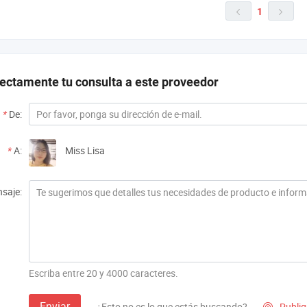
1


rectamente tu consulta a este proveedor
*
De:
*
A:
Miss Lisa
saje:
Escriba entre 20 y 4000 caracteres.
Enviar
¿Esto no es lo que estás buscando?
Publiq