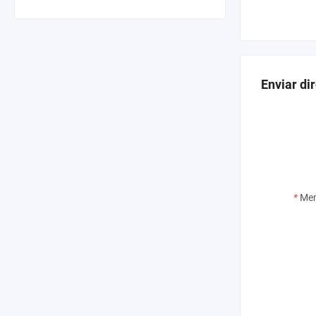
Enviar di
*
Men