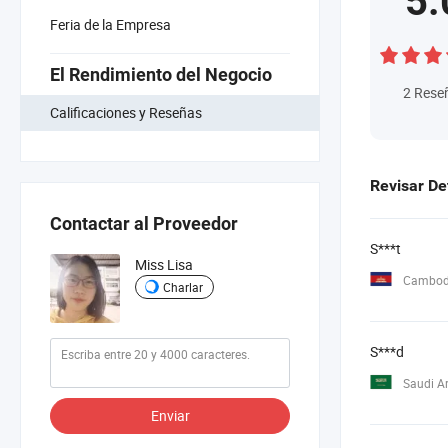
5.
Feria de la Empresa
El Rendimiento del Negocio
2
Rese
Calificaciones y Reseñas
Revisar De
Contactar al Proveedor
S***t
Miss Lisa
Cambod
Charlar
S***d
Saudi A
Enviar