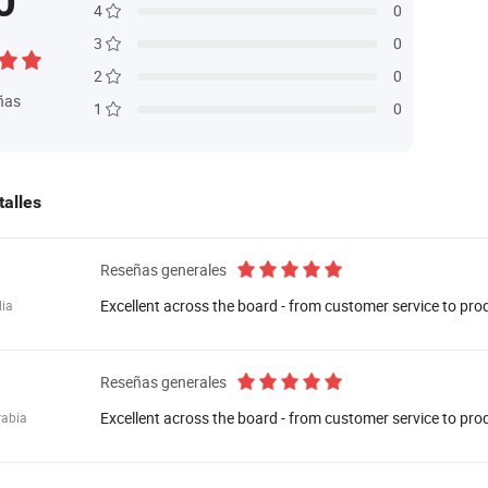
0
4
0
3
0
2
0
ñas
1
0
talles
Reseñas generales
Excellent across the board - from customer service to pro
ia
Reseñas generales
Excellent across the board - from customer service to pro
rabia