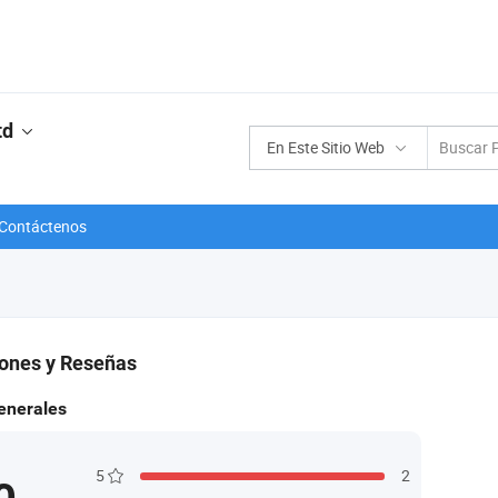
td
En Este Sitio Web
Contáctenos
iones y Reseñas
enerales
5
2